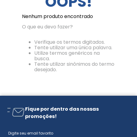
OOPS!
Nenhum produto encontrado
O que eu devo fazer?
Verifique os termos digitados.
Tente utilizar uma única palavra.
Utilize termos genéricos na
busca.
Tente utilizar sinônimos do termo
desejado.
Fique por dentro das nossas
promoções!