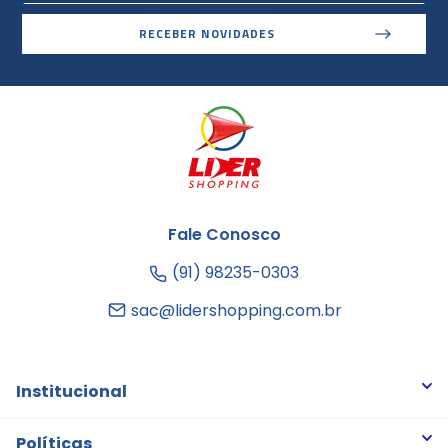
RECEBER NOVIDADES
Fale Conosco
(91) 98235-0303
sac@lidershopping.com.br
Institucional
Quem somos
Políticas