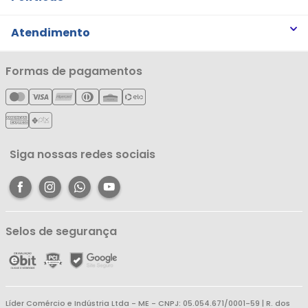
Trabalhe Conosco
Trocas e Devoluções
Atendimento
Notícias
Política de Privacidade
Nossas Lojas
Minha Conta
Formas de pagamentos
Política de Entrega
Cartão Líderzan
Meus Pedidos
Política de Reembolso
Meus Favoritos
Central de Atendimento
Siga nossas redes sociais
Selos de segurança
Líder Comércio e Indústria Ltda - ME - CNPJ: 05.054.671/0001-59 | R. dos