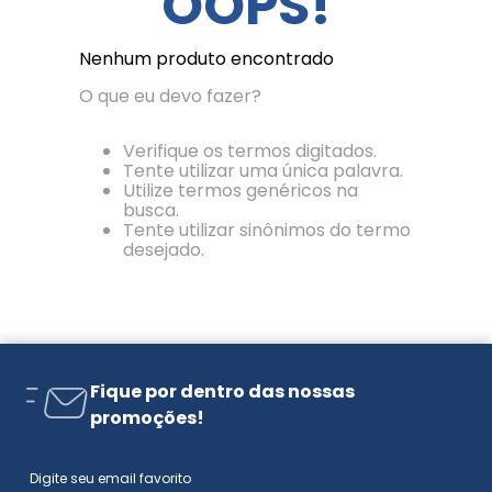
OOPS!
Nenhum produto encontrado
O que eu devo fazer?
Verifique os termos digitados.
Tente utilizar uma única palavra.
Utilize termos genéricos na
busca.
Tente utilizar sinônimos do termo
desejado.
Fique por dentro das nossas
promoções!