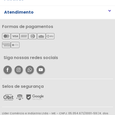
Trabalhe Conosco
Trocas e Devoluções
Atendimento
Notícias
Política de Privacidade
Nossas Lojas
Minha Conta
Formas de pagamentos
Política de Entrega
Cartão Líderzan
Meus Pedidos
Política de Reembolso
Meus Favoritos
Central de Atendimento
Siga nossas redes sociais
Selos de segurança
Líder Comércio e Indústria Ltda - ME - CNPJ: 05.054.671/0001-59 | R. dos