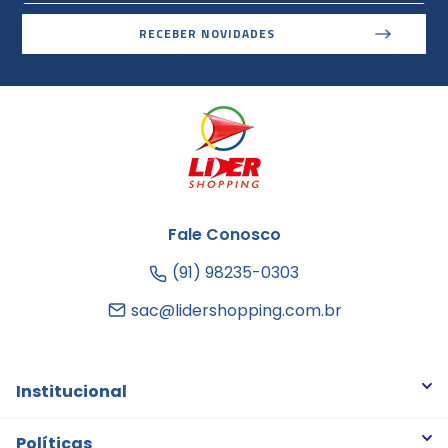
RECEBER NOVIDADES
Fale Conosco
(91) 98235-0303
sac@lidershopping.com.br
Institucional
Quem somos
Políticas