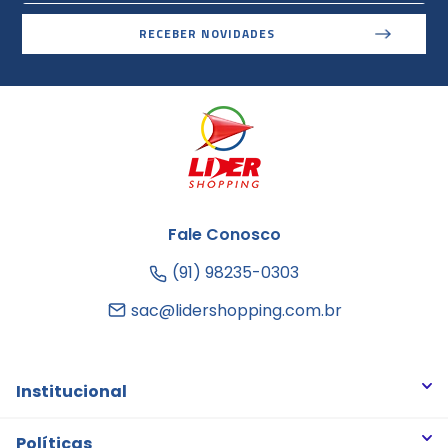
RECEBER NOVIDADES
Fale Conosco
(91) 98235-0303
sac@lidershopping.com.br
Institucional
Quem somos
Políticas