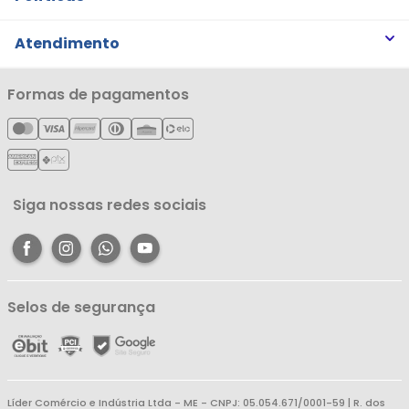
Trabalhe Conosco
Trocas e Devoluções
Atendimento
Notícias
Política de Privacidade
Nossas Lojas
Minha Conta
Formas de pagamentos
Política de Entrega
Cartão Líderzan
Meus Pedidos
Política de Reembolso
Meus Favoritos
Central de Atendimento
Siga nossas redes sociais
Selos de segurança
Líder Comércio e Indústria Ltda - ME - CNPJ: 05.054.671/0001-59 | R. dos