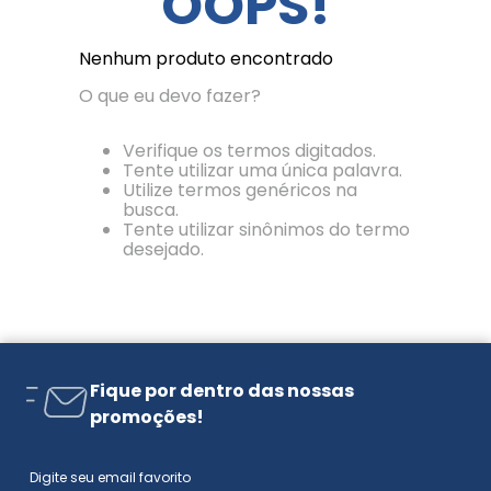
OOPS!
Nenhum produto encontrado
O que eu devo fazer?
Verifique os termos digitados.
Tente utilizar uma única palavra.
Utilize termos genéricos na
busca.
Tente utilizar sinônimos do termo
desejado.
Fique por dentro das nossas
promoções!