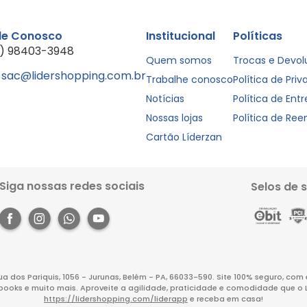
le Conosco
Institucional
Políticas
1) 98403-3948
Quem somos
Trocas e Devo
sac@lidershopping.com.br
Trabalhe conosco
Política de Pri
Notícias
Política de Ent
Nossas lojas
Política de Re
Cartão Líderzan
Siga nossas redes sociais
Selos de 
Rua dos Pariquis, 1056 - Jurunas, Belém - PA, 66033-590. Site 100% seguro, co
books e muito mais. Aproveite a agilidade, praticidade e comodidade que o 
https://lidershopping.com/liderapp
e receba em casa!