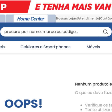
Nossas Lojas
Atendimento
Cartão
procure por nome, marca ou código...
eis
Celulares e Smartphones
Móveis
Nenhum produto 
O que eu devo faz
OOPS!
Verifique os 
Tente utiliza