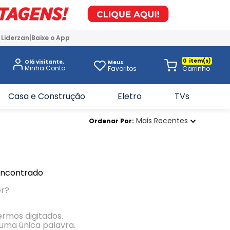
 Liderzan
Baixe o App
0
Olá visitante,
Meus
Favoritos
Casa e Construção
Eletro
TVs
Mais Recentes
Ordenar Por
encontrado
er?
termos digitados.
r uma única palavra.