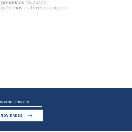
s genéricos na busca.
r sinônimos do termo desejado.
 NOVIDADES