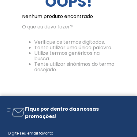
OOPS!
Nenhum produto encontrado
O que eu devo fazer?
Verifique os termos digitados.
Tente utilizar uma única palavra.
Utilize termos genéricos na
busca.
Tente utilizar sinônimos do termo
desejado.
Fique por dentro das nossas
promoções!