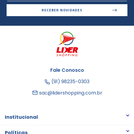
RECEBER NOVIDADES
Fale Conosco
(91) 98235-0303
sac@lidershopping.com.br
Institucional
Quem somos
Políticas