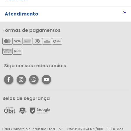
Trabalhe Conosco
Trocas e Devoluções
Atendimento
Notícias
Política de Privacidade
Nossas Lojas
Minha Conta
Formas de pagamentos
Política de Entrega
Cartão Líderzan
Meus Pedidos
Política de Reembolso
Meus Favoritos
Central de Atendimento
Siga nossas redes sociais
Selos de segurança
Líder Comércio e Indústria Ltda - ME - CNPJ: 05.054.671/0001-59 | R. dos