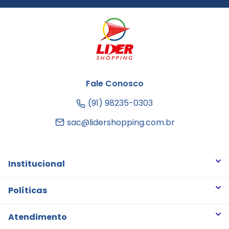
Fale Conosco
(91) 98235-0303
sac@lidershopping.com.br
Institucional
Quem somos
Políticas
Trabalhe Conosco
Trocas e Devoluções
Atendimento
Notícias