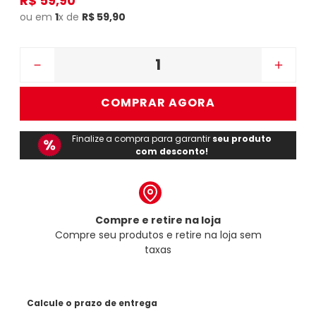
R$
59
,
90
ou em
1
x de
R$
59
,
90
－
＋
COMPRAR AGORA
Finalize a compra para garantir
seu produto
com desconto!
Compre e retire na loja
Compre seu produtos e retire na loja sem
taxas