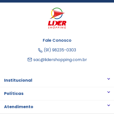
Fale Conosco
(91) 98235-0303
sac@lidershopping.com.br
Institucional
Quem somos
Políticas
Trabalhe Conosco
Trocas e Devoluções
Atendimento
Notícias