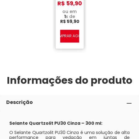
300 ml
R$
59
,
90
ou em
1
x de
R$
59
,
90
COMPRAR AGORA
Informações do produto
Descrição
Selante Quartzolit PU30 Cinza – 300 ml:
O Selante Quartzolit PU30 Cinza é uma solução de alta
performance para vedação em juntas de