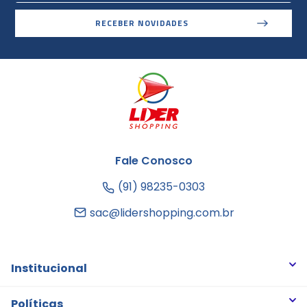
RECEBER NOVIDADES
Fale Conosco
(91) 98235-0303
sac@lidershopping.com.br
Institucional
Quem somos
Políticas