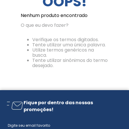
OOPS!
Nenhum produto encontrado
O que eu devo fazer?
Verifique os termos digitados.
Tente utilizar uma única palavra.
Utilize termos genéricos na
busca.
Tente utilizar sinônimos do termo
desejado.
Fique por dentro das nossas
promoções!