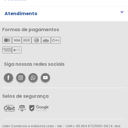
Trabalhe Conosco
Trocas e Devoluções
Atendimento
Notícias
Política de Privacidade
Nossas Lojas
Minha Conta
Formas de pagamentos
Política de Entrega
Cartão Líderzan
Meus Pedidos
Política de Reembolso
Meus Favoritos
Central de Atendimento
Siga nossas redes sociais
Selos de segurança
Líder Comércio e Indústria Ltda - ME - CNPJ: 05.054.671/0001-59 | R. dos