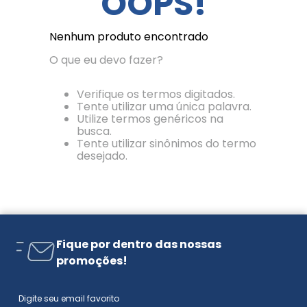
OOPS!
Nenhum produto encontrado
O que eu devo fazer?
Verifique os termos digitados.
Tente utilizar uma única palavra.
Utilize termos genéricos na
busca.
Tente utilizar sinônimos do termo
desejado.
Fique por dentro das nossas
promoções!