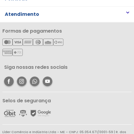
Trabalhe Conosco
Trocas e Devoluções
Atendimento
Notícias
Política de Privacidade
Nossas Lojas
Minha Conta
Formas de pagamentos
Política de Entrega
Cartão Líderzan
Meus Pedidos
Política de Reembolso
Meus Favoritos
Central de Atendimento
Siga nossas redes sociais
Selos de segurança
Líder Comércio e Indústria Ltda - ME - CNPJ: 05.054.671/0001-59 | R. dos