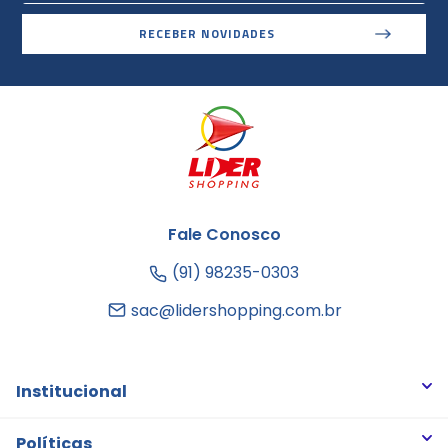
RECEBER NOVIDADES
Fale Conosco
(91) 98235-0303
sac@lidershopping.com.br
Institucional
Quem somos
Políticas