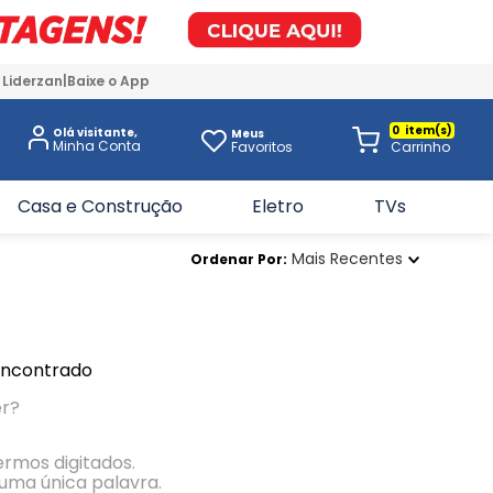
 Liderzan
Baixe o App
0
Olá visitante,
Meus
Favoritos
Casa e Construção
Eletro
TVs
Mais Recentes
Ordenar Por
encontrado
er?
termos digitados.
r uma única palavra.