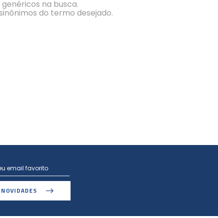
s genéricos na busca.
r sinônimos do termo desejado.
 NOVIDADES