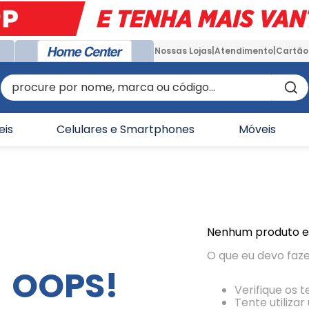
Nossas Lojas
Atendimento
Cartão
procure por nome, marca ou código...
eis
Celulares e Smartphones
Móveis
Nenhum produto 
O que eu devo faz
OOPS!
Verifique os 
Tente utiliza