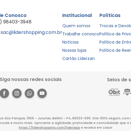
le Conosco
Institucional
Políticas
1) 98403-3948
Quem somos
Trocas e Devo
sac@lidershopping.com.br
Trabalhe conosco
Política de Pri
Notícias
Política de Ent
Nossas lojas
Política de Re
Cartão Líderzan
Siga nossas redes sociais
Selos de 
Rua dos Pariquis, 1056 - Jurunas, Belém - PA, 66033-590. Site 100% seguro, co
books e muito mais. Aproveite a agilidade, praticidade e comodidade que o 
https://lidershopping.com/liderapp
e receba em casa!