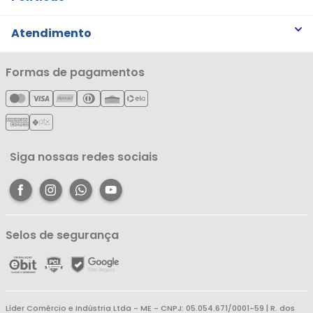
Trabalhe Conosco
Trocas e Devoluções
Atendimento
Notícias
Política de Privacidade
Nossas Lojas
Minha Conta
Formas de pagamentos
Política de Entrega
Cartão Líderzan
Meus Pedidos
Política de Reembolso
Meus Favoritos
Central de Atendimento
Siga nossas redes sociais
Selos de segurança
Líder Comércio e Indústria Ltda - ME - CNPJ: 05.054.671/0001-59 | R. dos