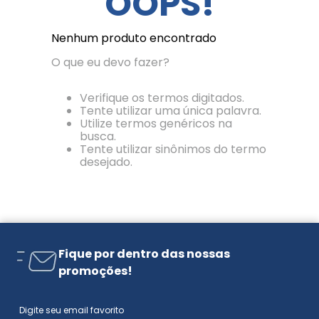
OOPS!
Nenhum produto encontrado
O que eu devo fazer?
Verifique os termos digitados.
Tente utilizar uma única palavra.
Utilize termos genéricos na
busca.
Tente utilizar sinônimos do termo
desejado.
Fique por dentro das nossas
promoções!