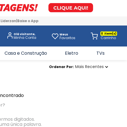
 Liderzan
Baixe o App
0
Olá visitante,
Meus
Favoritos
Casa e Construção
Eletro
TVs
Mais Recentes
Ordenar Por
encontrado
er?
termos digitados.
r uma única palavra.