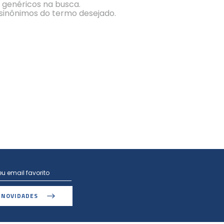
s genéricos na busca.
r sinônimos do termo desejado.
 NOVIDADES