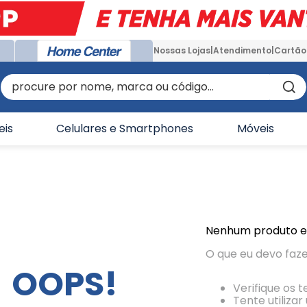
Nossas Lojas
Atendimento
Cartão
procure por nome, marca ou código...
eis
Celulares e Smartphones
Móveis
Nenhum produto 
O que eu devo faz
OOPS!
Verifique os 
Tente utiliza