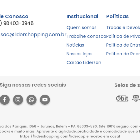
le Conosco
Institucional
Políticas
1) 98403-3948
Quem somos
Trocas e Devo
sac@lidershopping.com.br
Trabalhe conosco
Política de Pri
Notícias
Política de Ent
Nossas lojas
Política de Re
Cartão Líderzan
Siga nossas redes sociais
Selos de 
Rua dos Pariquis, 1056 - Jurunas, Belém - PA, 66033-590. Site 100% seguro, co
books e muito mais. Aproveite a agilidade, praticidade e comodidade que o 
https://lidershopping.com/liderapp
e receba em casa!