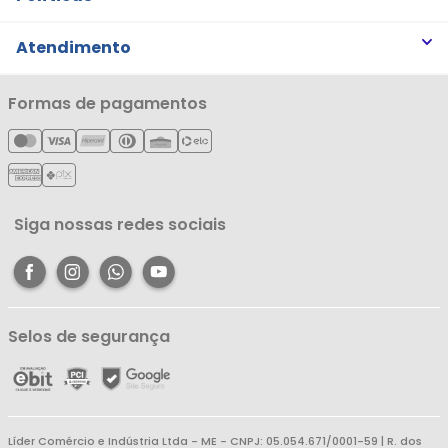
Trabalhe Conosco
Trocas e Devoluções
Atendimento
Notícias
Política de Privacidade
Nossas Lojas
Minha Conta
Formas de pagamentos
Política de Entrega
Cartão Líderzan
Meus Pedidos
Política de Reembolso
Meus Favoritos
Central de Atendimento
Siga nossas redes sociais
Selos de segurança
Líder Comércio e Indústria Ltda - ME - CNPJ: 05.054.671/0001-59 | R. dos