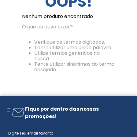
OOPS!
Nenhum produto encontrado
O que eu devo fazer?
Verifique os termos digitados.
Tente utilizar uma única palavra.
Utilize termos genéricos na
busca.
Tente utilizar sinônimos do termo
desejado.
Fique por dentro das nossas
promoções!