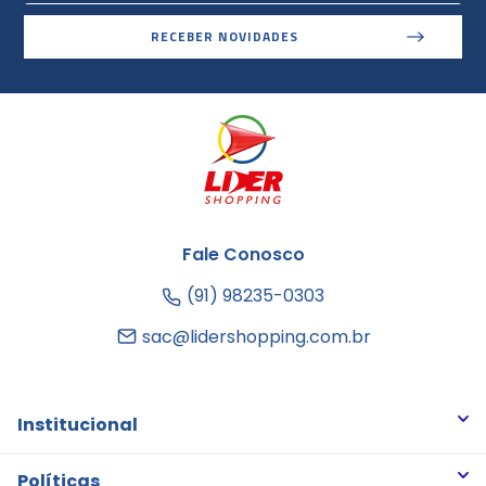
RECEBER NOVIDADES
Fale Conosco
(91) 98235-0303
sac@lidershopping.com.br
Institucional
Quem somos
Políticas