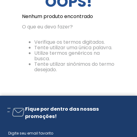
OOPS!
Nenhum produto encontrado
O que eu devo fazer?
Verifique os termos digitados.
Tente utilizar uma única palavra.
Utilize termos genéricos na
busca.
Tente utilizar sinônimos do termo
desejado.
Fique por dentro das nossas
promoções!