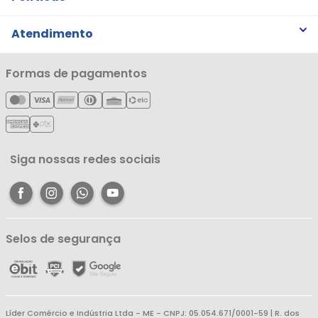
Trabalhe Conosco
Trocas e Devoluções
Atendimento
Notícias
Política de Privacidade
Nossas Lojas
Minha Conta
Formas de pagamentos
Política de Entrega
Cartão Líderzan
Meus Pedidos
Política de Reembolso
Meus Favoritos
Central de Atendimento
Siga nossas redes sociais
Selos de segurança
Líder Comércio e Indústria Ltda - ME - CNPJ: 05.054.671/0001-59 | R. dos