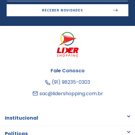
RECEBER NOVIDADES
Fale Conosco
(91) 98235-0303
sac@lidershopping.com.br
Institucional
Quem somos
Políticas