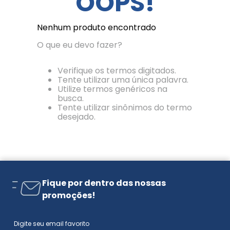
OOPS!
Nenhum produto encontrado
O que eu devo fazer?
Verifique os termos digitados.
Tente utilizar uma única palavra.
Utilize termos genéricos na
busca.
Tente utilizar sinônimos do termo
desejado.
Fique por dentro das nossas
promoções!