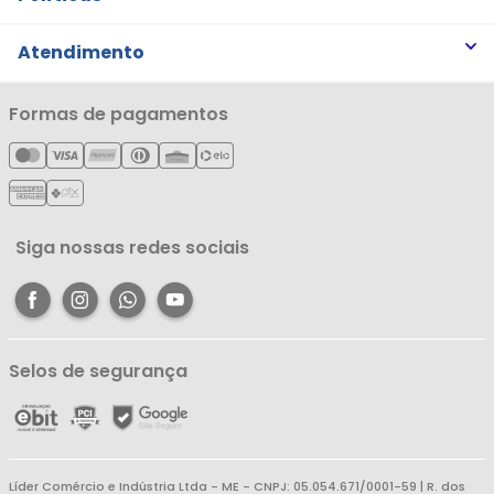
Trabalhe Conosco
Trocas e Devoluções
Atendimento
Notícias
Política de Privacidade
Nossas Lojas
Minha Conta
Formas de pagamentos
Política de Entrega
Cartão Líderzan
Meus Pedidos
Política de Reembolso
Meus Favoritos
Central de Atendimento
Siga nossas redes sociais
Selos de segurança
Líder Comércio e Indústria Ltda - ME - CNPJ: 05.054.671/0001-59 | R. dos