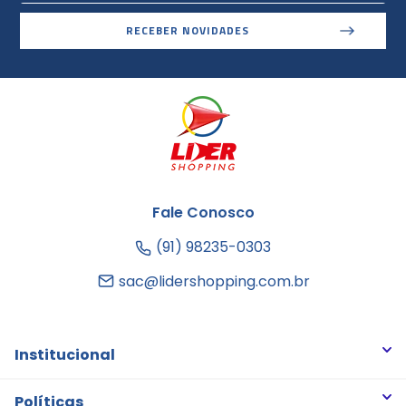
RECEBER NOVIDADES
Fale Conosco
(91) 98235-0303
sac@lidershopping.com.br
Institucional
Quem somos
Políticas