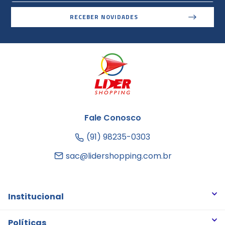
RECEBER NOVIDADES
Fale Conosco
(91) 98235-0303
sac@lidershopping.com.br
Institucional
Quem somos
Políticas