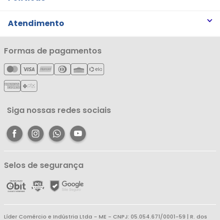
Trabalhe Conosco
Trocas e Devoluções
Atendimento
Notícias
Política de Privacidade
Nossas Lojas
Minha Conta
Formas de pagamentos
Política de Entrega
Cartão Líderzan
Meus Pedidos
Política de Reembolso
Meus Favoritos
Central de Atendimento
Siga nossas redes sociais
Selos de segurança
Líder Comércio e Indústria Ltda - ME - CNPJ: 05.054.671/0001-59 | R. dos