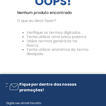
OOPS!
Nenhum produto encontrado
O que eu devo fazer?
Verifique os termos digitados.
Tente utilizar uma única palavra.
Utilize termos genéricos na
busca.
Tente utilizar sinônimos do termo
desejado.
Fique por dentro das nossas
promoções!