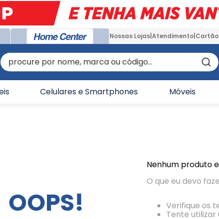
Nossas Lojas
Atendimento
Cartão
procure por nome, marca ou código...
eis
Celulares e Smartphones
Móveis
Nenhum produto 
O que eu devo faz
OOPS!
Verifique os 
Tente utiliza