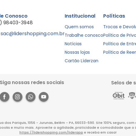
le Conosco
Institucional
Políticas
1) 98403-3948
Quem somos
Trocas e Devo
sac@lidershopping.com.br
Trabalhe conosco
Política de Pri
Notícias
Política de Ent
Nossas lojas
Política de Re
Cartão Líderzan
Siga nossas redes sociais
Selos de 
Rua dos Pariquis, 1056 - Jurunas, Belém - PA, 66033-590. Site 100% seguro, co
books e muito mais. Aproveite a agilidade, praticidade e comodidade que o 
https://lidershopping.com/liderapp
e receba em casa!