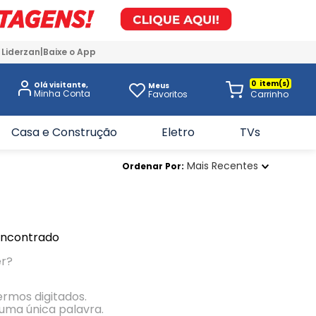
 Liderzan
Baixe o App
0
Olá visitante,
Meus
Favoritos
Casa e Construção
Eletro
TVs
Mais Recentes
Ordenar Por
encontrado
er?
termos digitados.
r uma única palavra.