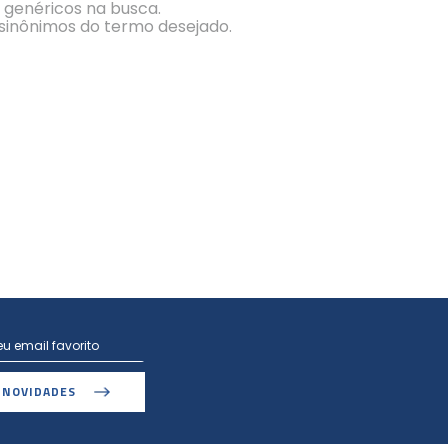
s genéricos na busca.
r sinônimos do termo desejado.
 NOVIDADES