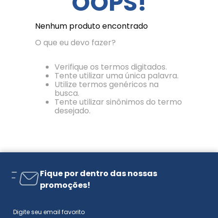
OOPS!
Nenhum produto encontrado
O que eu devo fazer?
Verifique os termos digitados.
Tente utilizar uma única palavra.
Utilize termos genéricos na
busca.
Tente utilizar sinônimos do termo
desejado.
Fique por dentro das nossas
promoções!