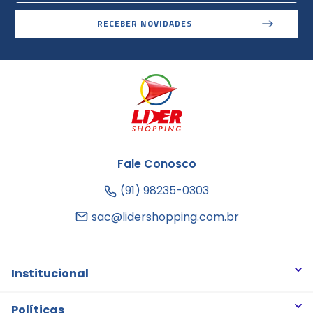
RECEBER NOVIDADES
Fale Conosco
(91) 98235-0303
sac@lidershopping.com.br
Institucional
Quem somos
Políticas