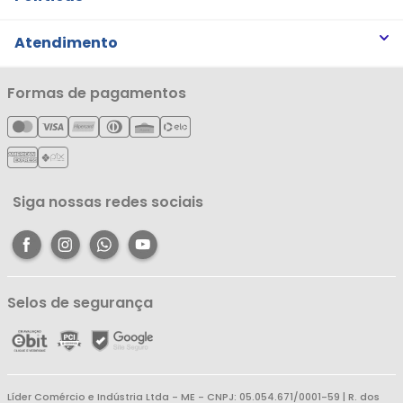
Trabalhe Conosco
Trocas e Devoluções
Atendimento
Notícias
Política de Privacidade
Nossas Lojas
Minha Conta
Formas de pagamentos
Política de Entrega
Cartão Líderzan
Meus Pedidos
Política de Reembolso
Meus Favoritos
Central de Atendimento
Siga nossas redes sociais
Selos de segurança
Líder Comércio e Indústria Ltda - ME - CNPJ: 05.054.671/0001-59 | R. dos