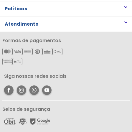
Quem somos
Políticas
Trabalhe Conosco
Trocas e Devoluções
Atendimento
Notícias
Política de Privacidade
Nossas Lojas
Minha Conta
Formas de pagamentos
Política de Entrega
Cartão Líderzan
Meus Pedidos
Política de Reembolso
Meus Favoritos
Central de Atendimento
Siga nossas redes sociais
Selos de segurança