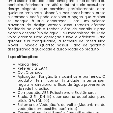
uma escolha prática e confiável para a sua cozinha ou
banheiro. Fabricada em ABS resistente, ela possui um
design elegante que combina perfeitamente com
qualquer ambiente. Disponível nas cores branco, preto
e cromado, você pode escolher a opção que melhor
se adequa à sua decoração. Com um volante
alavanca de design vazado, essa torneira oferece
facilidade no abrir e fechar, além de contribuir para
evitar o desperdício de água. Seu mecanismo de ¼” de
volta garante uma operação suave e eficiente. Para
garantir sua tranquilidade, a torneira de mesa Bica
Móvel - Modelo Quartzo possui 1 ano de garantia,
assegurando a qualidade e durabilidade do produto.
Especificações:
Marca: Herc
Referência: 2974
Cor: Cromado
Aplicação | Função: Em cozinhas e banheiros. O
produto tem como finalidade interromper,
regular e direcionar o fluxo de água proveniente
da rede hidráulica.
Composição: ABS, Poliestireno e Elastômeros
Bitola: G ½ (DN 15) acompanha adaptador para
bitola G ¾ (DN 20).
Sistema de Vedação: ¼ de volta (Mecanismo de
vedação com pastilha cerâmica).
Temperatura de utilização: Para utilização em