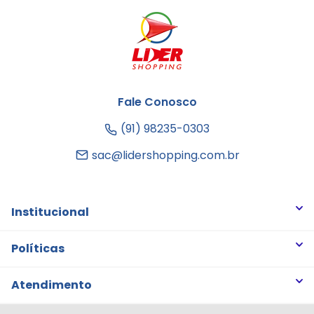
Fale Conosco
(91) 98235-0303
sac@lidershopping.com.br
Institucional
Quem somos
Políticas
Trabalhe Conosco
Trocas e Devoluções
Atendimento
Notícias
Política de Privacidade
Nossas Lojas