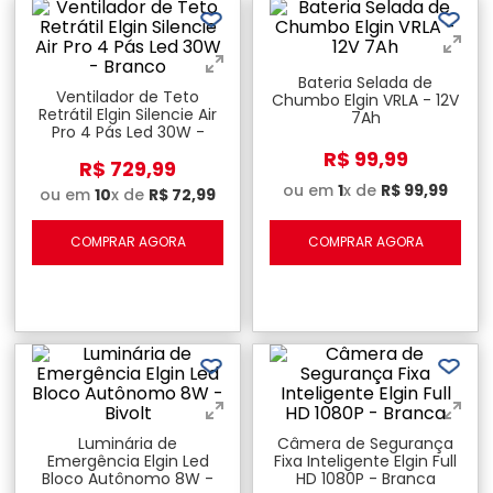
Bateria Selada de
Ventilador de Teto
Chumbo Elgin VRLA - 12V
Retrátil Elgin Silencie Air
7Ah
Pro 4 Pás Led 30W -
Branco
R$
99
,
99
R$
729
,
99
ou em
1
x de
R$
99
,
99
ou em
10
x de
R$
72
,
99
COMPRAR AGORA
COMPRAR AGORA
Luminária de
Câmera de Segurança
Emergência Elgin Led
Fixa Inteligente Elgin Full
Bloco Autônomo 8W -
HD 1080P - Branca