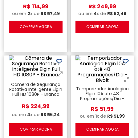
Bivolt
R$
114
,
99
R$
249
,
99
ou em
2
x de
R$
57
,
49
ou em
4
x de
R$
62
,
49
COMPRAR AGORA
COMPRAR AGORA
Câmera de Segurança
Temporizador Analógico
Rotativa Inteligente Elgin
Elgin 10A até 48
Full HD 1080P - Branca
Programações/Dia -
Bivolt
R$
224
,
99
R$
51
,
99
ou em
4
x de
R$
56
,
24
ou em
1
x de
R$
51
,
99
COMPRAR AGORA
COMPRAR AGORA