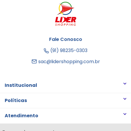
Fale Conosco
(91) 98235-0303
sac@lidershopping.com.br
Institucional
Quem somos
Políticas
Trabalhe Conosco
Trocas e Devoluções
Atendimento
Notícias
Política de Privacidade
Nossas Lojas
Minha Conta