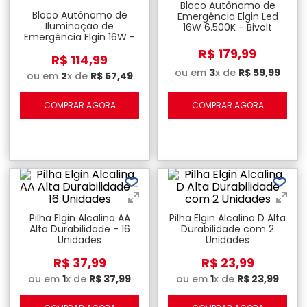
Bloco Autônomo de
Bloco Autônomo de
Emergência Elgin Led
Iluminação de
16W 6.500K - Bivolt
Emergência Elgin 16W -
Bivolt
R$
179
,
99
R$
114
,
99
ou em
3
x de
R$
59
,
99
ou em
2
x de
R$
57
,
49
COMPRAR AGORA
COMPRAR AGORA
Pilha Elgin Alcalina AA
Pilha Elgin Alcalina D Alta
Alta Durabilidade - 16
Durabilidade com 2
Unidades
Unidades
R$
37
,
99
R$
23
,
99
ou em
1
x de
R$
37
,
99
ou em
1
x de
R$
23
,
99