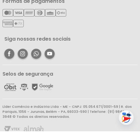
Formas de pagamentos
Política de Entrega
Cartão Líderzan
Meus Pedidos
Política de Reembolso
Meus Favoritos
Central de Atendimento
Siga nossas redes sociais
Selos de segurança
Líder Comércio e Indústria Ltda - ME - CNPJ: 05.054.671/0001-59 | R. dos
Pariquis, 1056 - Jurunas, Belém - PA, 66033-590 | Telefone: (91) 98403-
3948 © Todos os direitos reservados.