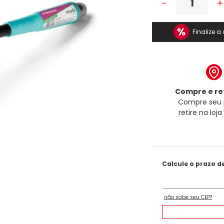
－
Finalize 
Compre e ret
Compre seu 
retire na loj