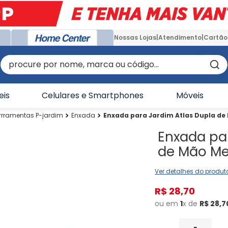
Nossas Lojas
Atendimento
Cartão
procure por nome, marca ou código...
eis
Celulares e Smartphones
Móveis
rrramentas P-jardim
Enxada
Enxada para Jardim Atlas Dupla de
Enxada pa
de Mão Me
Ver detalhes do produt
R$
28
,
70
ou em
1
x de
R$
28
,
7