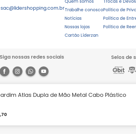
Quem somos
Trocas e Devo
sac@lidershopping.com.br
Trabalhe conosco
Política de Pri
Notícias
Política de Ent
Nossas lojas
Política de Re
Cartão Líderzan
Siga nossas redes sociais
Selos de 
ardim Atlas Dupla de Mão Metal Cabo Plástico
Rua dos Pariquis, 1056 - Jurunas, Belém - PA, 66033-590. Site 100% seguro, co
books e muito mais. Aproveite a agilidade, praticidade e comodidade que o 
https://lidershopping.com/liderapp
e receba em casa!
8
,
70
évia notificação. Todas as imagens neste site são de efeito meramente ilust
m parcelas mínimas à partir de R$50,00 | Cartão Liderzan em até 5x sem juro