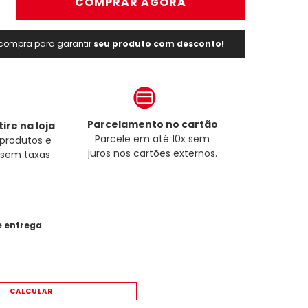
＋
COMPRAR AGORA
a compra para garantir
seu produto com desconto!
Parcelamento no cartão
ire na loja
Parcele em até 10x sem
produtos e
juros nos cartões externos.
a sem taxas