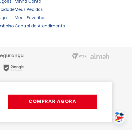
luções
Minha Conta
vacidade
Meus Pedidos
rega
Meus Favoritos
embolso
Central de Atendimento
segurança
m entrega rápida e condições especiais para o Cartão Liderzan.
Líder Shopping proporciona. Acesse o site ou o App
COMPRAR AGORA
rativos, podendo ocorrer variações.
s ou 15x com juros | Pix disponível apenas em horário comercial.