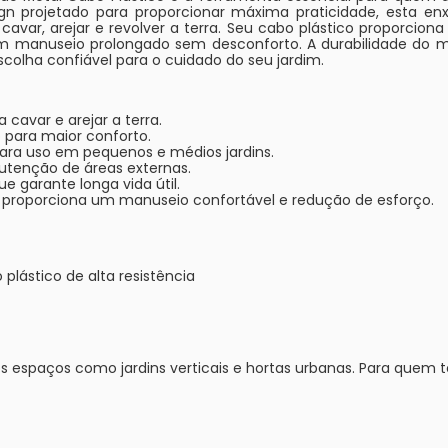
ign projetado para proporcionar máxima praticidade, esta 
 cavar, arejar e revolver a terra. Seu cabo plástico proporcion
 manuseio prolongado sem desconforto. A durabilidade do mat
colha confiável para o cuidado do seu jardim.
 cavar e arejar a terra.
 para maior conforto.
ra uso em pequenos e médios jardins.
utenção de áreas externas.
e garante longa vida útil.
roporciona um manuseio confortável e redução de esforço.
plástico de alta resistência
s espaços como jardins verticais e hortas urbanas. Para quem 