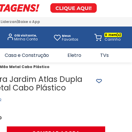
 Liderzan
Baixe o App
0
Olá visitante,
Meus
Favoritos
Casa e Construção
Eletro
TVs
 Mão Metal Cabo Plástico
ra Jardim Atlas Dupla
tal Cabo Plástico
o
0