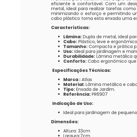
eficiente e confortável. Com um des
metal, ideal para realizar tarefas como
minimizando o esforço e permitindo um
cabo plástico torna esta enxada uma es
Características:
Lâmina:
Dupla de metal, ideal para
Cabo:
Plástico, leve e ergonômico
Tamanho:
Compacta e prática pa
Uso:
Ideal para jardinagem e man
Durabilidade:
Lâmina metálica qu
Conforto:
Cabo ergonômico que p
Especificações Técnicas:
Marca :
Atlas
Material:
Lâmina metálica e cabo 
Tipo:
Enxada de Jardim.
Referência:
PR6907
Indicação de Uso:
Ideal para jardinagem de pequeno
Dimensões:
Altura: 33cm
Largura:7cm