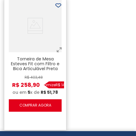
Torneira de Mesa
Esteves Fit com Filtro e
Bica Articulável Preta
R$
403
,
48
R$
258
,
90
Economize
R$
144
,
58
ou em
5
x de
R$
51
,
78
COMPRAR AGORA