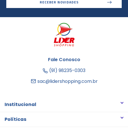
RECEBER NOVIDADES
Fale Conosco
(91) 98235-0303
sac@lidershopping.com.br
Institucional
Quem somos
Políticas
Trabalhe Conosco