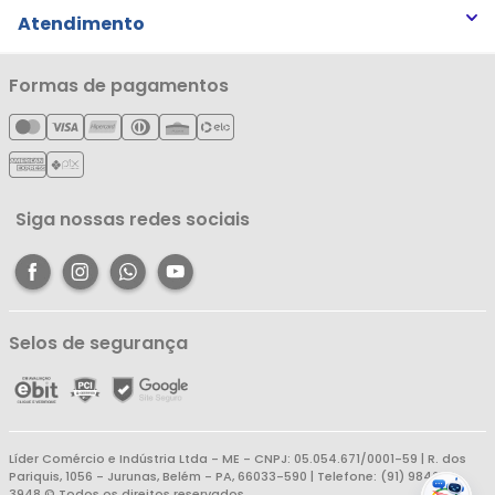
Trocas e Devoluções
Atendimento
Notícias
Política de Privacidade
Nossas Lojas
Minha Conta
Formas de pagamentos
Política de Entrega
Cartão Líderzan
Meus Pedidos
Política de Reembolso
Meus Favoritos
Central de Atendimento
Siga nossas redes sociais
Selos de segurança
Líder Comércio e Indústria Ltda - ME - CNPJ: 05.054.671/0001-59 | R. dos
Pariquis, 1056 - Jurunas, Belém - PA, 66033-590 | Telefone: (91) 98403-
3948 © Todos os direitos reservados.