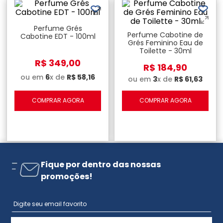
Perfume Grés
Perfume Cabotine de
Cabotine EDT - 100ml
Grés Feminino Eau de
Toilette - 30ml
R$
349
,
00
R$
184
,
90
ou em
6
x de
R$
58
,
16
ou em
3
x de
R$
61
,
63
COMPRAR AGORA
COMPRAR AGORA
Fique por dentro das nossas
promoções!