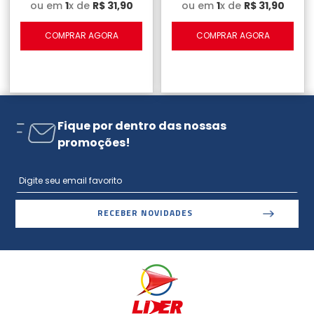
ou em
1
x de
R$
31
,
90
ou em
1
x de
R$
31
,
90
COMPRAR AGORA
COMPRAR AGORA
Fique por dentro das nossas
promoções!
RECEBER NOVIDADES