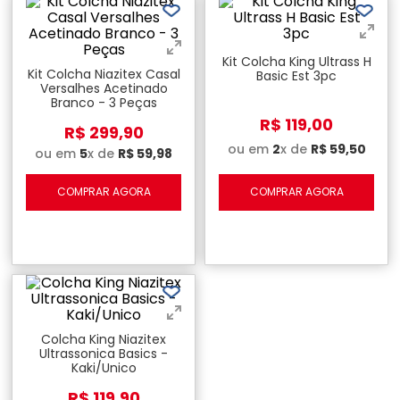
Kit Colcha King Ultrass H
Kit Colcha Niazitex Casal
Basic Est 3pc
Versalhes Acetinado
Branco - 3 Peças
R$
119
,
00
R$
299
,
90
ou em
2
x de
R$
59
,
50
ou em
5
x de
R$
59
,
98
COMPRAR AGORA
COMPRAR AGORA
Colcha King Niazitex
Ultrassonica Basics -
Kaki/Unico
R$
119
,
90