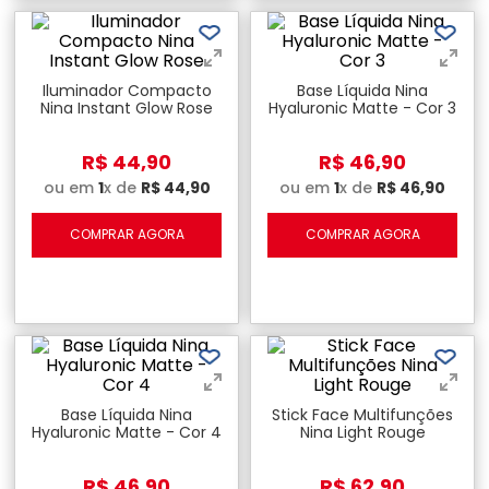
Iluminador Compacto
Base Líquida Nina
Nina Instant Glow Rose
Hyaluronic Matte - Cor 3
R$
44
,
90
R$
46
,
90
ou em
1
x de
R$
44
,
90
ou em
1
x de
R$
46
,
90
COMPRAR AGORA
COMPRAR AGORA
Base Líquida Nina
Stick Face Multifunções
Hyaluronic Matte - Cor 4
Nina Light Rouge
R$
46
,
90
R$
62
,
90