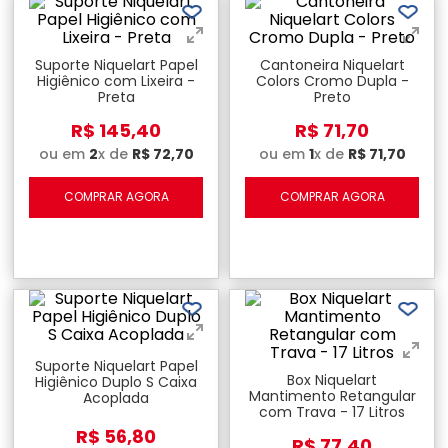
Suporte Niquelart Papel
Cantoneira Niquelart
Higiênico com Lixeira -
Colors Cromo Dupla -
Preta
Preto
R$
145
,
40
R$
71
,
70
ou em
2
x de
R$
72
,
70
ou em
1
x de
R$
71
,
70
COMPRAR AGORA
COMPRAR AGORA
Suporte Niquelart Papel
Box Niquelart
Higiênico Duplo S Caixa
Mantimento Retangular
Acoplada
com Trava - 17 Litros
R$
56
,
80
R$
77
,
40