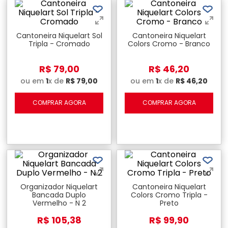
Cantoneira Niquelart Sol
Cantoneira Niquelart
Tripla - Cromado
Colors Cromo - Branco
R$
79
,
00
R$
46
,
20
ou em
1
x de
R$
79
,
00
ou em
1
x de
R$
46
,
20
COMPRAR AGORA
COMPRAR AGORA
Organizador Niquelart
Cantoneira Niquelart
Bancada Duplo
Colors Cromo Tripla -
Vermelho - N 2
Preto
R$
105
,
38
R$
99
,
90