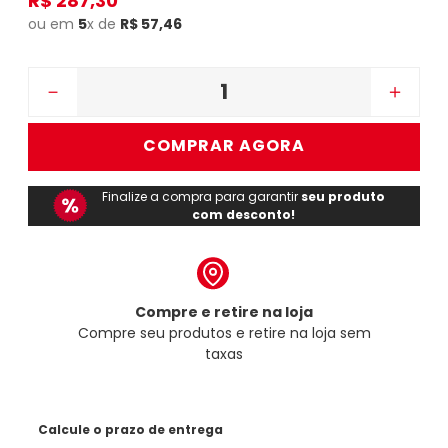
R$
287
,
30
ou em
5
x de
R$
57
,
46
－
＋
COMPRAR AGORA
Finalize a compra para garantir
seu produto
com desconto!
Compre e retire na loja
Compre seu produtos e retire na loja sem
taxas