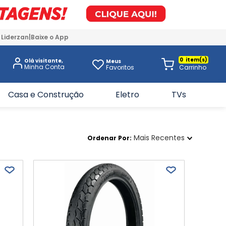
 Liderzan
Baixe o App
0
Olá visitante,
Meus
Favoritos
Casa e Construção
Eletro
TVs
Mais Recentes
Ordenar Por