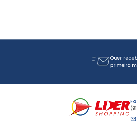
Quer receb
primeira m
Fa
(9