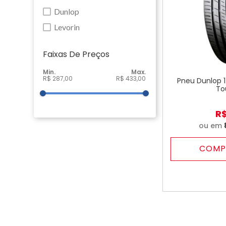
Dunlop
Levorin
Faixas De Preço
R$ 287,00
R$ 433,00
Pneu Dunlop 
To
R
ou em
COMP