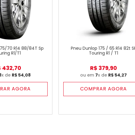
175/70 R14 88/84T Sp
Pneu Dunlop 175 / 65 R14 82t S
uring R1/T1
Touring R1 / T1
$
432
,
70
R$
379
,
90
8
x de
R$
54
,
08
ou em
7
x de
R$
54
,
27
RAR AGORA
COMPRAR AGORA