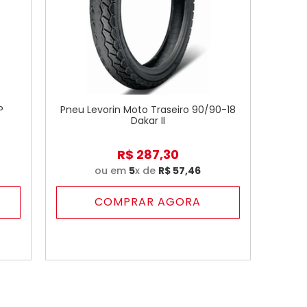
P
Pneu Levorin Moto Traseiro 90/90-18
Dakar II
R$
287
,
30
ou em
5
x de
R$
57
,
46
COMPRAR AGORA