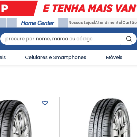
Nossas Lojas
Atendimento
Cartão
procure por nome, marca ou código...
eis
Celulares e Smartphones
Móveis
s