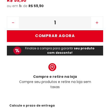
R$
59
,
90
ou em
1
x de
R$
59
,
90
－
＋
COMPRAR AGORA
Finalize a compra para garantir
seu produto
com desconto!
Compre e retire na loja
Compre seu produtos e retire na loja sem
taxas