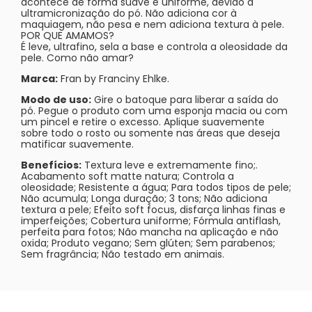
acontece de forma suave e uniforme, devido à
ultramicronização do pó. Não adiciona cor à
maquiagem, não pesa e nem adiciona textura à pele.
POR QUE AMAMOS?
É leve, ultrafino, sela a base e controla a oleosidade da
pele. Como não amar?
Marca:
Fran by Franciny Ehlke.
Modo de uso:
Gire o batoque para liberar a saída do
pó. Pegue o produto com uma esponja macia ou com
um pincel e retire o excesso. Aplique suavemente
sobre todo o rosto ou somente nas áreas que deseja
matificar suavemente.
Benefícios:
Textura leve e extremamente fino;.
Acabamento soft matte natura; Controla a
oleosidade; Resistente a água; Para todos tipos de pele;
Não acumula; Longa duração; 3 tons; Não adiciona
textura a pele; Efeito soft focus, disfarça linhas finas e
imperfeições; Cobertura uniforme; Fórmula antiflash,
perfeita para fotos; Não mancha na aplicação e não
oxida; Produto vegano; Sem glúten; Sem parabenos;
Sem fragrância; Não testado em animais.