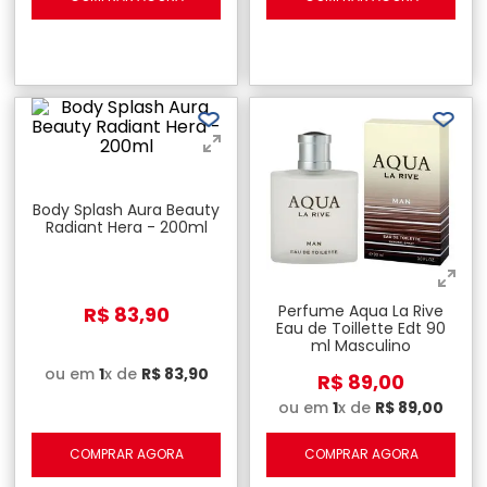
Body Splash Aura Beauty
Radiant Hera - 200ml
Perfume Aqua La Rive
R$
83
,
90
Eau de Toillette Edt 90
ml Masculino
ou em
1
x de
R$
83
,
90
R$
89
,
00
ou em
1
x de
R$
89
,
00
COMPRAR AGORA
COMPRAR AGORA