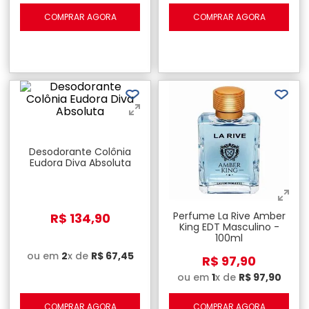
COMPRAR AGORA
COMPRAR AGORA
Desodorante Colônia
Eudora Diva Absoluta
Perfume La Rive Amber
R$
134
,
90
King EDT Masculino -
100ml
ou em
2
x de
R$
67
,
45
R$
97
,
90
ou em
1
x de
R$
97
,
90
COMPRAR AGORA
COMPRAR AGORA