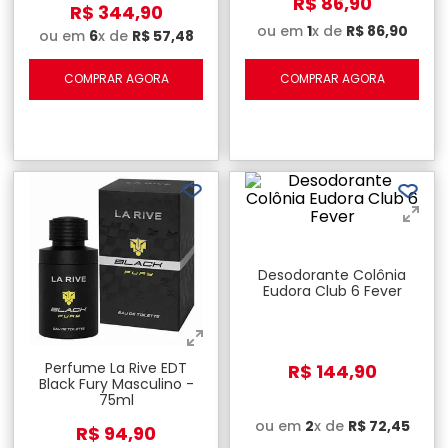
R$
86
,
90
R$
344
,
90
ou em
1
x de
R$
86
,
90
ou em
6
x de
R$
57
,
48
COMPRAR AGORA
COMPRAR AGORA
Desodorante Colônia
Eudora Club 6 Fever
Perfume La Rive EDT
R$
144
,
90
Black Fury Masculino -
75ml
ou em
2
x de
R$
72
,
45
R$
94
,
90