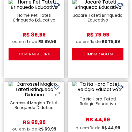
Home Pet Tateti
Jacaré Tateti Brinquedo
Brinquedo Educativo
Educativo
R$
89
,
99
R$
79
,
99
ou em
1
x de
R$
89
,
99
ou em
1
x de
R$
79
,
99
COMPRAR AGORA
COMPRAR AGORA
Ta Na Hora Tateti
Carrossel Magico Tateti
Relógio Educativo
Brinquedo Didático
R$
44
,
99
R$
69
,
99
ou em
1
x de
R$
44
,
99
ou em
1
x de
R$
69
,
99