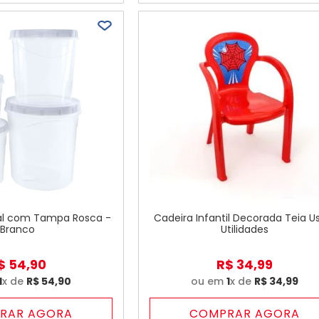
ual com Tampa Rosca -
Cadeira Infantil Decorada Teia U
Branco
Utilidades
$
54
,
90
R$
34
,
99
1
x de
R$
54
,
90
ou em
1
x de
R$
34
,
99
RAR AGORA
COMPRAR AGORA