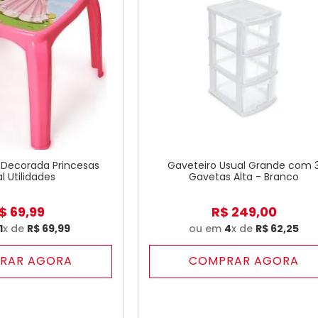
l Decorada Princesas
Gaveteiro Usual Grande com 
l Utilidades
Gavetas Alta - Branco
$
69
,
99
R$
249
,
00
1
x de
R$
69
,
99
ou em
4
x de
R$
62
,
25
RAR AGORA
COMPRAR AGORA