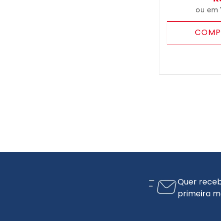
ou em
COMP
Quer receb
primeira m