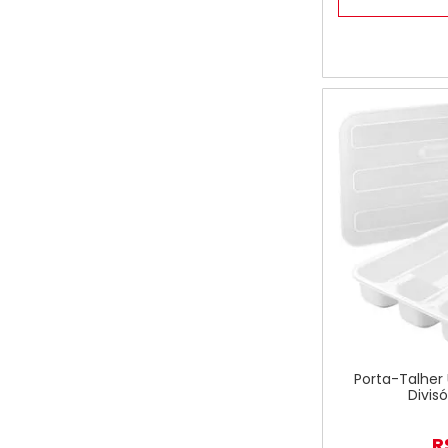
Porta-Talhe
Divis
R