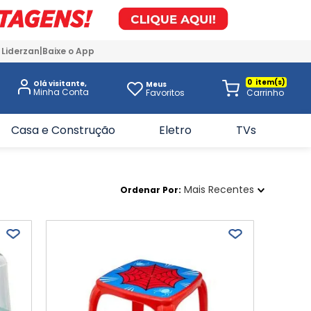
 Liderzan
Baixe o App
0
Olá visitante,
Meus
Favoritos
Casa e Construção
Eletro
TVs
Mais Recentes
Ordenar Por