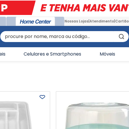
Nossas Lojas
Atendimento
Cartão
procure por nome, marca ou código...
eis
Celulares e Smartphones
Móveis