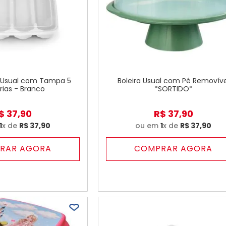
r Usual com Tampa 5
Boleira Usual com Pé Removíve
órias - Branco
*SORTIDO*
$
37
,
90
R$
37
,
90
1
x de
R$
37
,
90
ou em
1
x de
R$
37
,
90
RAR AGORA
COMPRAR AGORA