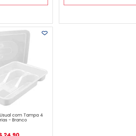
r Usual com Tampa 4
órias - Branco
$
24
,
90