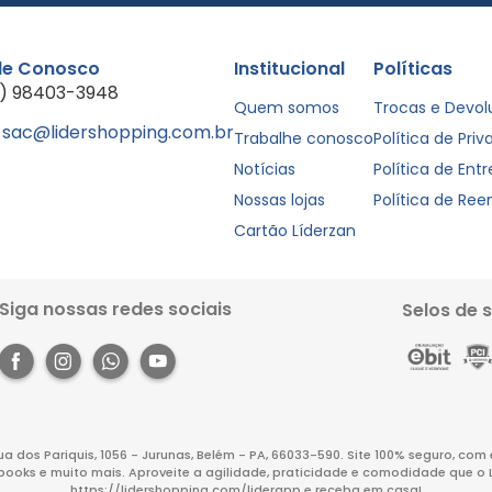
le Conosco
Institucional
Políticas
1) 98403-3948
Quem somos
Trocas e Devo
sac@lidershopping.com.br
Trabalhe conosco
Política de Pri
Notícias
Política de Ent
Nossas lojas
Política de Re
Cartão Líderzan
Siga nossas redes sociais
Selos de 
Rua dos Pariquis, 1056 - Jurunas, Belém - PA, 66033-590. Site 100% seguro, co
books e muito mais. Aproveite a agilidade, praticidade e comodidade que o 
https://lidershopping.com/liderapp
e receba em casa!