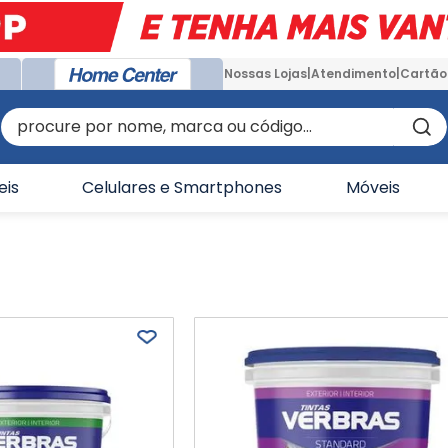
Nossas Lojas
Atendimento
Cartão
procure por nome, marca ou código...
eis
Celulares e Smartphones
Móveis