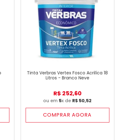
o
Tinta Verbras Vertex Fosco Acrilíca 18
Litros - Branco Neve
R$
252
,
60
ou em
5
x de
R$
50
,
52
COMPRAR AGORA