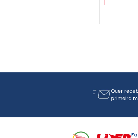
Quer receb
primeira m
Fa