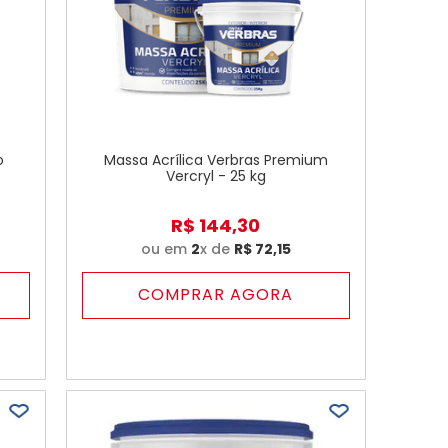
o
Massa Acrílica Verbras Premium
Vercryl - 25 kg
R$
144
,
30
ou em
2
x de
R$
72
,
15
COMPRAR AGORA