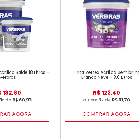
crílico Balde 18 Litros -
Tinta Vertex Acrílica Semibrilh
Verbras
Branco Neve - 3,6 Litros
$
182
,
80
R$
123
,
40
3
x de
R$
60
,
93
ou em
2
x de
R$
61
,
70
RAR AGORA
COMPRAR AGORA