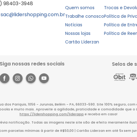
1) 98403-3948
Quem somos
Trocas e Devo
sac@lidershopping.com.br
Trabalhe conosco
Política de Pri
Notícias
Política de Ent
Nossas lojas
Política de Re
Cartão Líderzan
Siga nossas redes sociais
Selos de 
Rua dos Pariquis, 1056 - Jurunas, Belém - PA, 66033-590. Site 100% seguro, co
books e muito mais. Aproveite a agilidade, praticidade e comodidade que o 
https://lidershopping.com/liderapp
e receba em casa!
évia notificação. Todas as imagens neste site são de efeito meramente ilust
m parcelas mínimas à partir de R$50,00 | Cartão Liderzan em até 5x sem juro