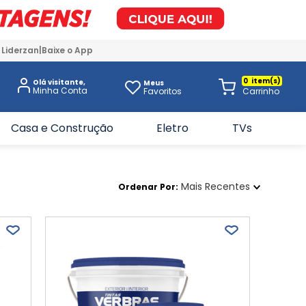
 Liderzan
Baixe o App
0
Olá visitante,
Meus
Favoritos
Casa e Construção
Eletro
TVs
Mais Recentes
Ordenar Por