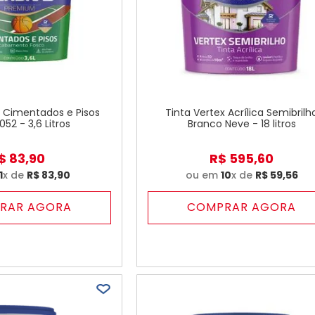
s Cimentados e Pisos
Tinta Vertex Acrílica Semibrilh
052 - 3,6 Litros
Branco Neve - 18 litros
$
83
,
90
R$
595
,
60
1
x de
R$
83
,
90
ou em
10
x de
R$
59
,
56
RAR AGORA
COMPRAR AGORA