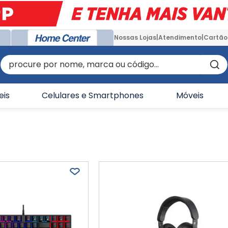
Nossas Lojas
Atendimento
Cartão
procure por nome, marca ou código...
eis
Celulares e Smartphones
Móveis