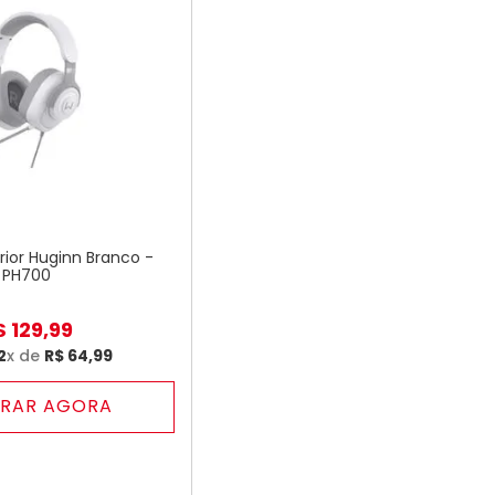
ior Huginn Branco -
PH700
$
129
,
99
2
x de
R$
64
,
99
RAR AGORA