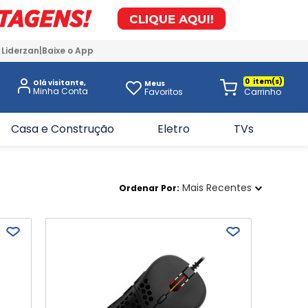
 Liderzan
Baixe o App
0
Olá visitante,
Meus
Favoritos
Casa e Construção
Eletro
TVs
Mais Recentes
Ordenar Por