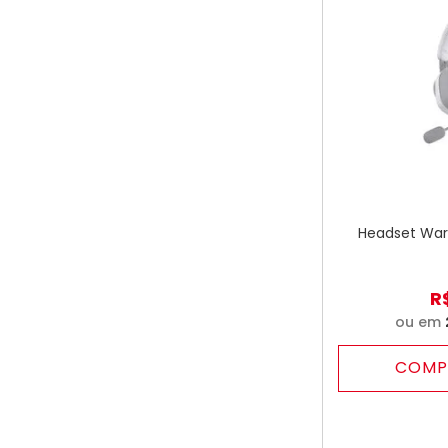
Headset Warr
R
ou em
COMP