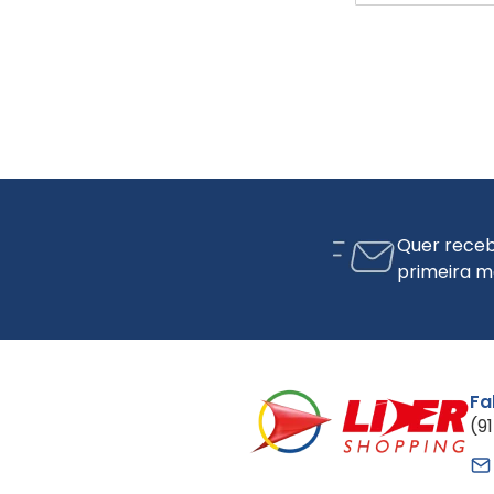
Quer receb
primeira m
Fa
(9