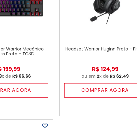
er Warrior Mecânico
Headset Warrior Huginn Preto - P
ss Preto - TC312
$
199
,
99
R$
124
,
99
3
x de
R$
66
,
66
ou em
2
x de
R$
62
,
49
RAR AGORA
COMPRAR AGORA