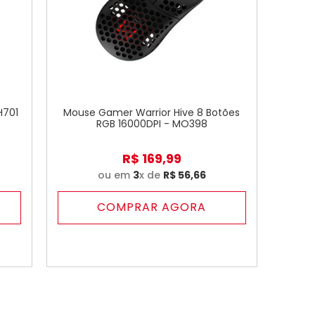
H701
Mouse Gamer Warrior Hive 8 Botões
RGB 16000DPI - MO398
R$
169
,
99
ou em
3
x de
R$
56
,
66
COMPRAR AGORA