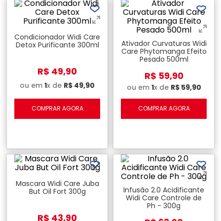
Condicionador Widi Care
Ativador Curvaturas Widi
Detox Purificante 300ml
Care Phytomanga Efeito
Pesado 500ml
R$
49
,
90
R$
59
,
90
ou em
1
x de
R$
49
,
90
ou em
1
x de
R$
59
,
90
COMPRAR AGORA
COMPRAR AGORA
Mascara Widi Care Juba
Infusão 2.0 Acidificante
But Oil Fort 300g
Widi Care Controle de
Ph - 300g
R$
43
,
90