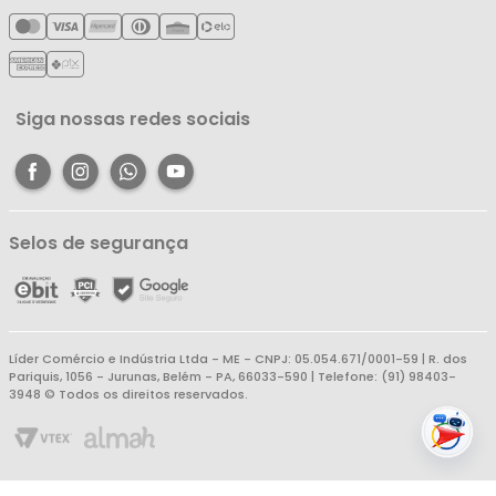
Meus Pedidos
Política de Reembolso
Meus Favoritos
Central de Atendimento
Siga nossas redes sociais
Selos de segurança
Líder Comércio e Indústria Ltda - ME - CNPJ: 05.054.671/0001-59 | R. dos
Pariquis, 1056 - Jurunas, Belém - PA, 66033-590 | Telefone: (91) 98403-
3948 © Todos os direitos reservados.