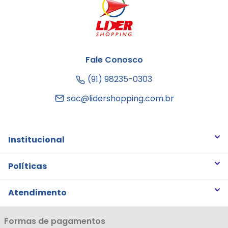
Fale Conosco
(91) 98235-0303
sac@lidershopping.com.br
Institucional
Quem somos
Políticas
Trabalhe Conosco
Trocas e Devoluções
Atendimento
Notícias
Política de Privacidade
Nossas Lojas
Minha Conta
Formas de pagamentos
Política de Entrega
Cartão Líderzan