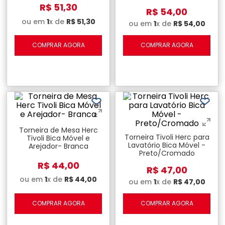
R$
51
,
30
R$
54
,
00
ou em
1
x de
R$
51
,
30
ou em
1
x de
R$
54
,
00
COMPRAR AGORA
COMPRAR AGORA
Torneira de Mesa Herc
Torneira Tivoli Herc para
Tivoli Bica Móvel e
Lavatório Bica Móvel -
Arejador- Branca
Preto/Cromado
R$
44
,
00
R$
47
,
00
ou em
1
x de
R$
44
,
00
ou em
1
x de
R$
47
,
00
COMPRAR AGORA
COMPRAR AGORA