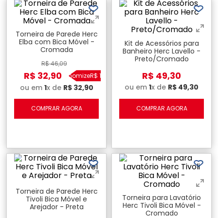
Torneira de Parede Herc
Elba com Bica Móvel -
Kit de Acessórios para
Cromada
Banheiro Herc Lavello -
Preto/Cromado
R$
46
,
09
R$
32
,
90
R$
49
,
30
Economize
R$
13
,
19
ou em
1
x de
R$
49
,
30
ou em
1
x de
R$
32
,
90
COMPRAR AGORA
COMPRAR AGORA
Torneira de Parede Herc
Torneira para Lavatório
Tivoli Bica Móvel e
Herc Tivoli Bica Móvel -
Arejador - Preta
Cromado