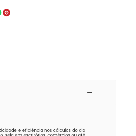
icidade e eficiência nos cálculos do dia
, seja em escritórios, comércios ou até