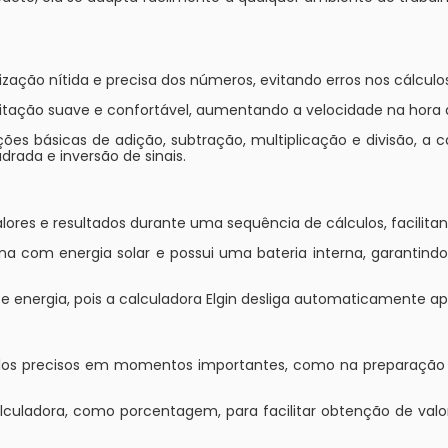
zação nítida e precisa dos números, evitando erros nos cálculo
ação suave e confortável, aumentando a velocidade na hora de
es básicas de adição, subtração, multiplicação e divisão, a ca
rada e inversão de sinais.
ores e resultados durante uma sequência de cálculos, facilit
na com energia solar e possui uma bateria interna, garanti
 energia, pois a calculadora Elgin desliga automaticamente ap
álculos precisos em momentos importantes, como na preparaçã
lculadora, como porcentagem, para facilitar obtenção de valo