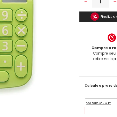
－
Finalize 
Compre e ret
Compre seu 
retire na loj