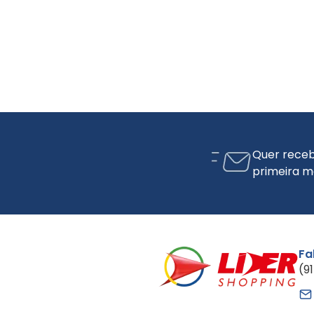
Quer receb
primeira m
Fa
(9