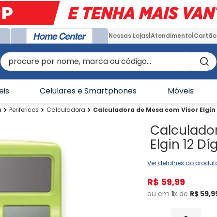
Nossas Lojas
Atendimento
Cartão
procure por nome, marca ou código...
eis
Celulares e Smartphones
Móveis
a
Perifericos
Calculadora
Calculadora de Mesa com Visor Elgin 
Calculado
Elgin 12 Dí
Ver detalhes do produt
R$
59
,
99
ou em
1
x de
R$
59
,
9