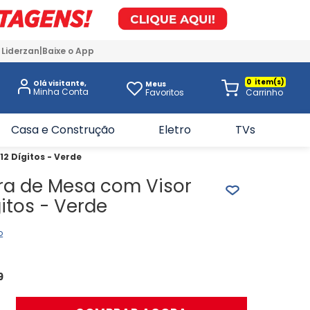
 Liderzan
Baixe o App
0
Olá visitante,
Meus
Favoritos
Casa e Construção
Eletro
TVs
12 Dígitos - Verde
ra de Mesa com Visor
gitos - Verde
o
9