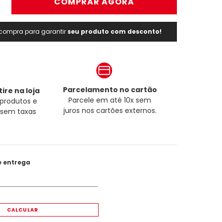
＋
COMPRAR AGORA
a compra para garantir
seu produto com desconto!
Parcelamento no cartão
ire na loja
Parcele em até 10x sem
produtos e
juros nos cartões externos.
a sem taxas