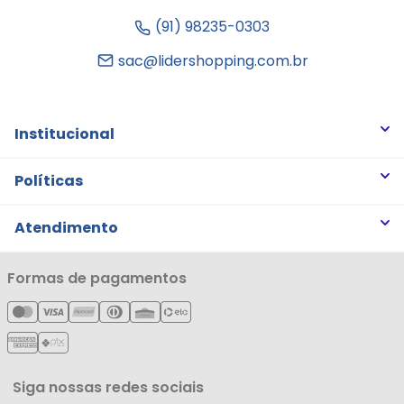
(91) 98235-0303
sac@lidershopping.com.br
Institucional
Quem somos
Políticas
Trabalhe Conosco
Trocas e Devoluções
Atendimento
Notícias
Política de Privacidade
Nossas Lojas
Minha Conta
Formas de pagamentos
Política de Entrega
Cartão Líderzan
Meus Pedidos
Política de Reembolso
Meus Favoritos
Central de Atendimento
Siga nossas redes sociais