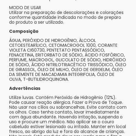
MODO DE USAR
Utilizar na preparação de descolorações e colorações
conforme quantidade indicada no modo de preparo
do produto a ser utilizado.
Composição
ÁGUA, PERÓXIDO DE HIDROGÊNIO, ÁLCOOL
CETOESTEARÍLICO, CETOMACROGOL 1000, CORANTE
VIOLETA CI60730, PENTETATO PENTASSÓDICO,
FENACETINA, ERITORBATO DE SÓDIO, ÁCIDO FOSFÓRICO,
PERFUME, MACROGOL, GLICOLATO DE SÓDIO, HIDRÓXIDO
DE SÓDIO, ÁCIDO NITRILOTRIACÉTICO TRISSÓDICO, ÓLEO
DE GIRASSOL, ÓLEO DE MILHO, ÓLEO DE GERGELIM, ÓLEO
DA SEMENTE DE MACADAMIA INTEGRIFOLIA, ÓLEO DE
OLIVA, T-BUTILIDROQUINONA.
Advertências
Utilize luvas. Contém Peróxido de Hidrogênio (12%).
Pode causar reação alérgica. Fazer a Prova de Toque.
Não usar nos cílios ou sobrancelhas. Evite contato com
os olhos. Caso tenha contato, lavar imediatamente
com água abundante. Havendo irritação, suspenda o
uso e procure um médico. Não aplicar se o couro
cabeludo estiver lesionado ou irritado. Manter em local
fresco, ao abrigo da luz e fora do alcance de crianças.