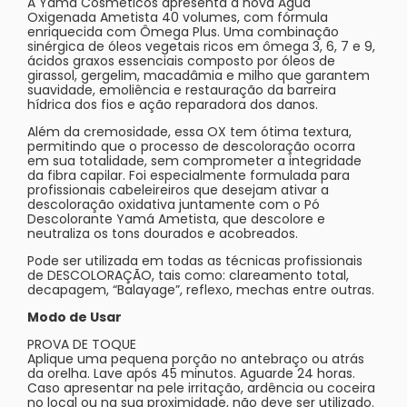
A Yamá Cosméticos apresenta a nova Água
Oxigenada Ametista 40 volumes, com fórmula
enriquecida com Ômega Plus. Uma combinação
sinérgica de óleos vegetais ricos em ômega 3, 6, 7 e 9,
ácidos graxos essenciais composto por óleos de
girassol, gergelim, macadâmia e milho que garantem
suavidade, emoliência e restauração da barreira
hídrica dos fios e ação reparadora dos danos.
Além da cremosidade, essa OX tem ótima textura,
permitindo que o processo de descoloração ocorra
em sua totalidade, sem comprometer a integridade
da fibra capilar. Foi especialmente formulada para
profissionais cabeleireiros que desejam ativar a
descoloração oxidativa juntamente com o Pó
Descolorante Yamá Ametista, que descolore e
neutraliza os tons dourados e acobreados.
Pode ser utilizada em todas as técnicas profissionais
de DESCOLORAÇÃO, tais como: clareamento total,
decapagem, “Balayage”, reflexo, mechas entre outras.
Modo de Usar
PROVA DE TOQUE
Aplique uma pequena porção no antebraço ou atrás
da orelha. Lave após 45 minutos. Aguarde 24 horas.
Caso apresentar na pele irritação, ardência ou coceira
no local ou na sua proximidade, não deve ser utilizado.