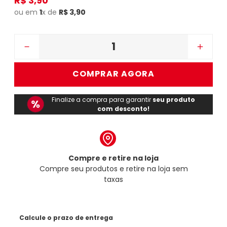
R$
3
,
90
ou em
1
x de
R$
3
,
90
－
＋
COMPRAR AGORA
Finalize a compra para garantir
seu produto
com desconto!
Compre e retire na loja
Compre seu produtos e retire na loja sem
taxas