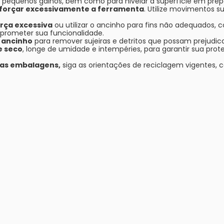
e pequenos galhos, bem como para nivelar a superfície em prepa
ar forçar excessivamente a ferramenta
. Utilize movimentos s
orça excessiva
ou utilizar o ancinho para fins não adequados, 
mprometer sua funcionalidade.
 ancinho
para remover sujeiras e detritos que possam prejudic
e seco
, longe de umidade e intempéries, para garantir sua pro
uas embalagens,
siga as orientações de reciclagem vigentes, 