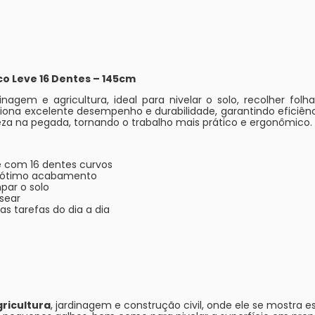
o Leve 16 Dentes – 145cm
agem e agricultura, ideal para nivelar o solo, recolher folh
iona excelente desempenho e durabilidade, garantindo eficiê
eza na pegada, tornando o trabalho mais prático e ergonômico.
e com 16 dentes curvos
 ótimo acabamento
mpar o solo
sear
s tarefas do dia a dia
gricultura
, jardinagem e construção civil, onde ele se mostra 