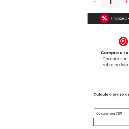
－
Finalize 
Compre e ret
Compre seu 
retire na loj