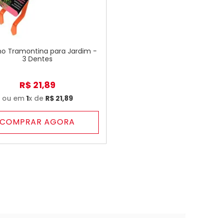
ho Tramontina para Jardim -
3 Dentes
R$
21
,
89
ou em
1
x de
R$
21
,
89
COMPRAR AGORA