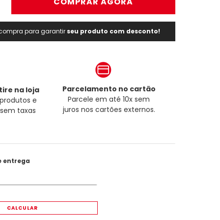
＋
COMPRAR AGORA
a compra para garantir
seu produto com desconto!
Parcelamento no cartão
ire na loja
Parcele em até 10x sem
produtos e
juros nos cartões externos.
a sem taxas