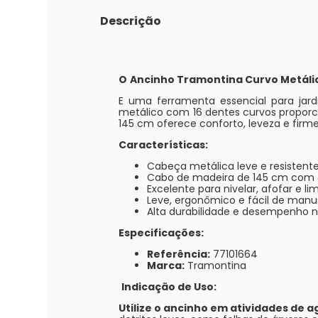
Descrição
O
Ancinho Tramontina Curvo Metálic
E uma ferramenta essencial para jardin
metálico com 16 dentes curvos proporc
145 cm oferece conforto, leveza e firm
Características:
Cabeça metálica leve e resistent
Cabo de madeira de 145 cm com
Excelente para nivelar, afofar e li
Leve, ergonômico e fácil de manu
Alta durabilidade e desempenho na
Especificações:
Referência:
77101664
Marca:
Tramontina
Indicação de Uso:
Utilize o ancinho em atividades de a