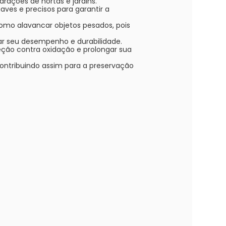
rações de hortas e jardins.
uaves e precisos para garantir a
como alavancar objetos pesados, pois
ar seu desempenho e durabilidade.
teção contra oxidação e prolongar sua
contribuindo assim para a preservação