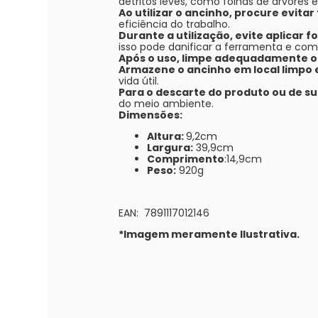
detritos leves, como folhas de árvores 
Ao utilizar o ancinho, procure evit
eficiência do trabalho.
Durante a utilização, evite aplicar f
isso pode danificar a ferramenta e co
Após o uso, limpe adequadamente o
Armazene o ancinho em local limpo 
vida útil.
Para o descarte do produto ou de s
do meio ambiente.
Dimensões:
Altura:
9,2cm
Largura:
39,9cm
Comprimento
:14,9cm
Peso:
920g
EAN: 7891117012146
*Imagem meramente Ilustrativa.