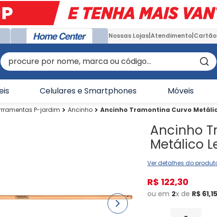
Nossas Lojas
Atendimento
Cartão
procure por nome, marca ou código...
eis
Celulares e Smartphones
Móveis
rrramentas P-jardim
Ancinho
Ancinho Tramontina Curvo Metálic
Ancinho T
Metálico L
Ver detalhes do produt
R$
122
,
30
ou em
2
x de
R$
61
,
1