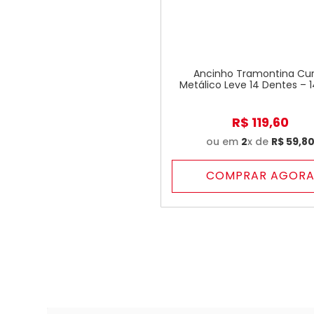
Ancinho Tramontina Cu
Metálico Leve 14 Dentes –
R$
119
,
60
ou em
2
x de
R$
59
,
8
COMPRAR AGOR