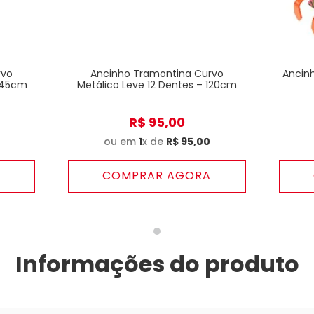
rvo
Ancinho Tramontina Curvo
Ancin
 145cm
Metálico Leve 12 Dentes – 120cm
R$
95
,
00
0
ou em
1
x de
R$
95
,
00
A
COMPRAR AGORA
Informações do produto