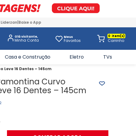
 Liderzan
Baixe o App
0
Olá visitante,
Meus
Favoritos
Casa e Construção
Eletro
TVs
o Leve 16 Dentes – 145cm
ramontina Curvo
eve 16 Dentes – 145cm
o
5