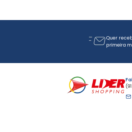
Quer receb
primeira m
Fa
(9