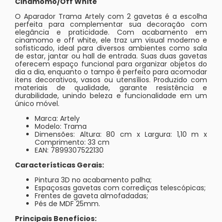
Cinamomo/Off White
O Aparador Trama Artely com 2 gavetas é a escolha
perfeita para complementar sua decoração com
elegância e praticidade. Com acabamento em
cinamomo e off white, ele traz um visual moderno e
sofisticado, ideal para diversos ambientes como sala
de estar, jantar ou hall de entrada. Suas duas gavetas
oferecem espaço funcional para organizar objetos do
dia a dia, enquanto o tampo é perfeito para acomodar
itens decorativos, vasos ou utensílios. Produzido com
materiais de qualidade, garante resistência e
durabilidade, unindo beleza e funcionalidade em um
único móvel.
Marca: Artely
Modelo: Trama
Dimensões: Altura: 80 cm x Largura: 1,10 m x
Comprimento: 33 cm
EAN: 7899307522130
Características Gerais:
Pintura 3D no acabamento palha;
Espaçosas gavetas com corrediças telescópicas;
Frentes de gaveta almofadadas;
Pés de MDF 25mm.
Principais Benefícios: