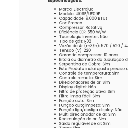
Especificações:
Marca: Electrolux
Modelo: UI09F/UE09F
Capacidade: 9.000 BTUs
Cor: Branco
Compressor: Rotativo
Eficiência EER: 550 W/W
Tecnologia Inverter: Não
Tipo de gás: R32
Vazão de Ar (m3/h): 570 / 520 / 4
Tensão (V): 220
Garantia compressor: 10 anos
Bitola ou diâmetro da tubulação d
Serpentina de Cobre: Sim
Este Produto inclui ajuste preciso 
Controle de temperatura: Sim
Controle remoto: Sim
Direcionadores de ar: Sim
Display digital: Não
Filtro de proteção ativa: Sim
Filtro limpa fácil: Sim
Função auto: Sim
Função autolimpeza: Sim
Função liga/desliga display: Não
Multi direcionador de ar: Sim
Recirculação de ar: Sim
Saída regulável de ar: Sim