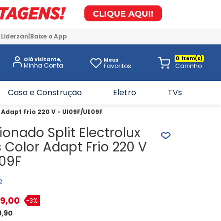
 Liderzan
Baixe o App
0
Olá visitante,
Meus
Favoritos
Casa e Construção
Eletro
TVs
 Adapt Frio 220 V - UI09F/UE09F
onado Split Electrolux
 Color Adapt Frio 220 V
E09F
o
9
,
00
-
3%
9
,
90