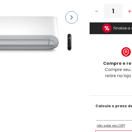
－
Finalize 
Compre e ret
Compre seu 
retire na loj