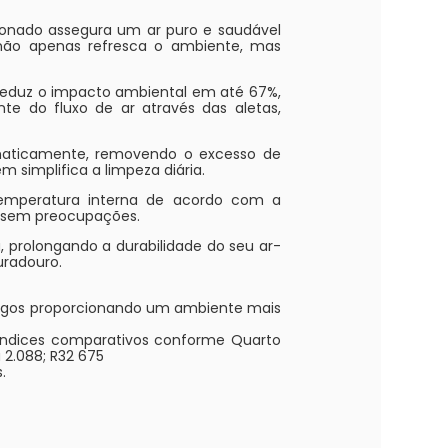
ionado assegura um ar puro e saudável
 não apenas refresca o ambiente, mas
eduz o impacto ambiental em até 67%,
te do fluxo de ar através das aletas,
maticamente, removendo o excesso de
simplifica a limpeza diária.
emperatura interna de acordo com a
l, sem preocupações.
prolongando a durabilidade do seu ar-
uradouro.
fungos proporcionando um ambiente mais
ndices comparativos conforme Quarto
 2.088; R32 675
.