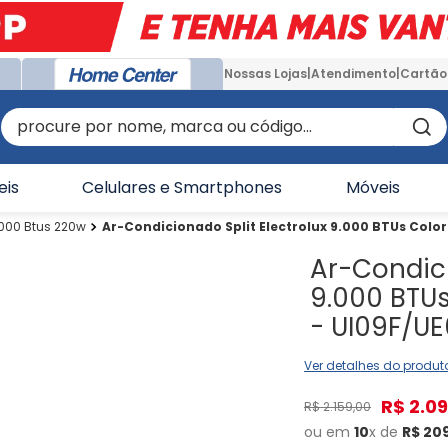
Nossas Lojas
Atendimento
Cartão
procure por nome, marca ou código...
eis
Celulares e Smartphones
Móveis
000 Btus 220w
Ar-Condicionado Split Electrolux 9.000 BTUs Color
Ar-Condici
9.000 BTUs
- UI09F/U
Ver detalhes do produt
R$
2
.
09
R$
2
.
159
,
00
ou em
10
x de
R$
20