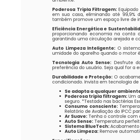
ambiente.
Poderosa Tripla Filtragem:
Equipado 
em sua casa, eliminando até 99,9% d
também promove um espaço livre de i
Eficiência Energética e Sustentabili
proporcionando economia na conta de 
garantindo uma circulação arejada e co
Auto Limpeza Inteligente:
O sistema
umidade do aparelho quando o motor é 
Tecnologia Auto Sense:
Desfrute d
preferência do usuário. Seja qual for 
Durabilidade e Proteção:
O acabament
condicionado. Invista em tecnologia d
Se adapta a qualquer ambiente
Poderosa tripla filtragem:
Um ar
seguro. *Testado nas bactérias Es
Consumo consciente:
Temperat
Relatório de Avaliação do IPCC pa
Ar Suave:
Tenha o controle com a
Auto Sense:
Temperatura perfeita
Sistema BlueTech:
Acabamento c
Auto Limpeza:
Remove automatic