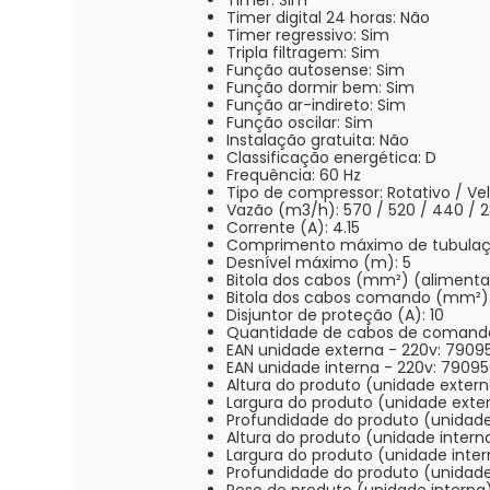
Timer: Sim
Timer digital 24 horas: Não
Timer regressivo: Sim
Tripla filtragem: Sim
Função autosense: Sim
Função dormir bem: Sim
Função ar-indireto: Sim
Função oscilar: Sim
Instalação gratuita: Não
Classificação energética: D
Frequência: 60 Hz
Tipo de compressor: Rotativo / Ve
Vazão (m3/h): 570 / 520 / 440 / 
Corrente (A): 4.15
Comprimento máximo de tubulaç
Desnível máximo (m): 5
Bitola dos cabos (mm²) (alimenta
Bitola dos cabos comando (mm²):
Disjuntor de proteção (A): 10
Quantidade de cabos de comando
EAN unidade externa - 220v: 7909
EAN unidade interna - 220v: 7909
Altura do produto (unidade extern
Largura do produto (unidade exte
Profundidade do produto (unidade
Altura do produto (unidade intern
Largura do produto (unidade inter
Profundidade do produto (unidade