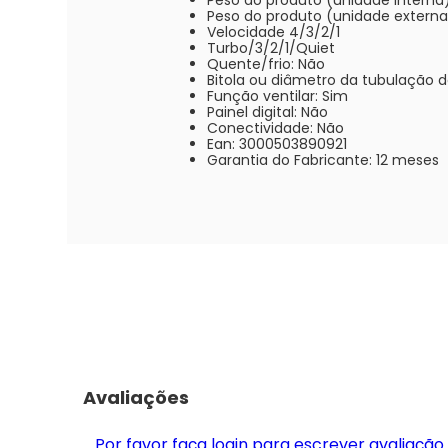
Peso do produto (unidade interna)
Peso do produto (unidade externa)
Velocidade 4/3/2/1
Turbo/3/2/1/Quiet
Quente/frio: Não
Bitola ou diâmetro da tubulação d
Função ventilar: Sim
Painel digital: Não
Conectividade: Não
Ean: 3000503890921
Garantia do Fabricante: 12 meses
Avaliações
Por favor faça login para escrever avaliação