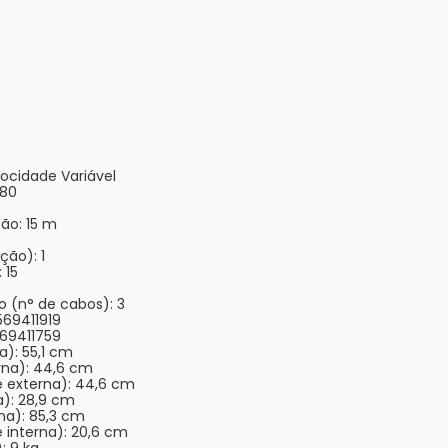
locidade Variável
280
ão: 15 m
ção): 1
 15
 (n° de cabos): 3
569411919
569411759
a): 55,1 cm
rna): 44,6 cm
 externa): 44,6 cm
a): 28,9 cm
na): 85,3 cm
 interna): 20,6 cm