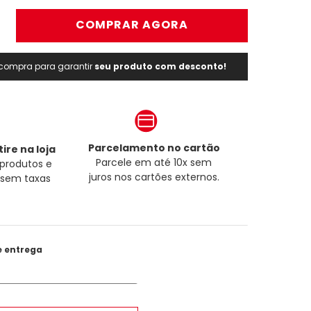
＋
COMPRAR AGORA
a compra para garantir
seu produto com desconto!
Parcelamento no cartão
ire na loja
Parcele em até 10x sem
produtos e
juros nos cartões externos.
a sem taxas