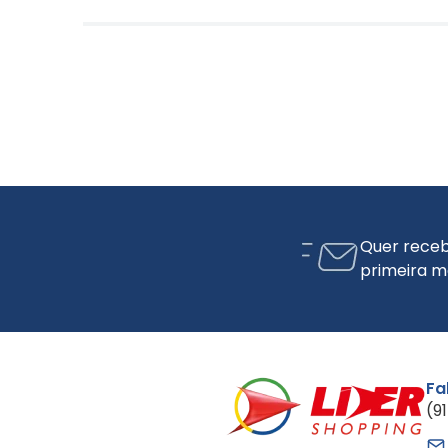
Quer receb
primeira m
Fa
(9