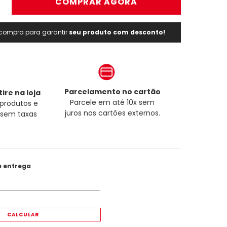
＋
COMPRAR AGORA
a compra para garantir
seu produto com desconto!
Parcelamento no cartão
ire na loja
Parcele em até 10x sem
produtos e
juros nos cartões externos.
a sem taxas