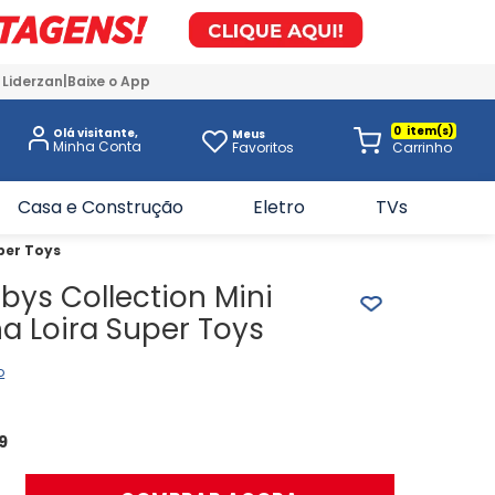
 Liderzan
Baixe o App
0
Olá visitante,
Meus
Favoritos
Casa e Construção
Eletro
TVs
per Toys
ys Collection Mini
a Loira Super Toys
o
9