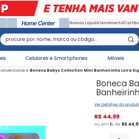
Nossas Lojas
Atendimento
Cartão
procure por nome, marca ou código...
eis
Celulares e Smartphones
Móveis
Convencional
Boneca Babys Collection Mini Banheirinha Loira Su
Boneca Bab
Banheirinh
Ver detalhes do produt
R$
44
,
99
ou em
1
x de
R$
44
,
9