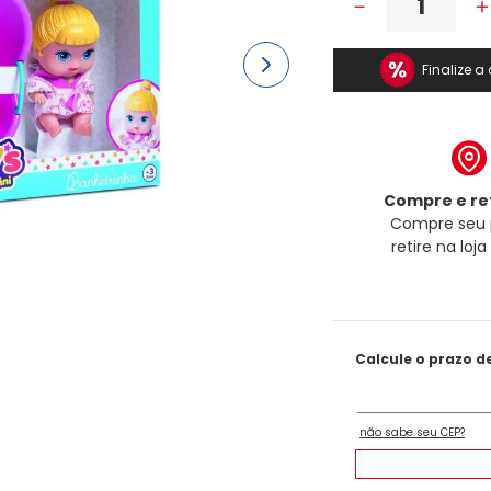
－
Finalize 
Compre e ret
Compre seu 
retire na loj