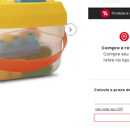
Finalize 
Compre e ret
Compre seu 
retire na loj