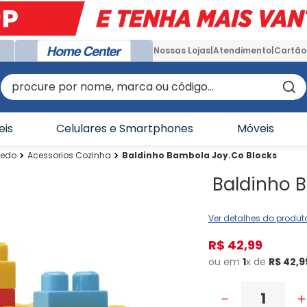
Nossas Lojas
Atendimento
Cartão
procure por nome, marca ou código...
eis
Celulares e Smartphones
Móveis
uedo
Acessorios Cozinha
Baldinho Bambola Joy.Co Blocks
Baldinho 
Ver detalhes do produt
R$
42
,
99
ou em
1
x de
R$
42
,
9
－