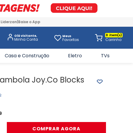
 Liderzan
Baixe o App
0
Olá visitante,
Meus
Favoritos
Casa e Construção
Eletro
TVs
Bambola Joy.Co Blocks
o
9
＋
COMPRAR AGORA