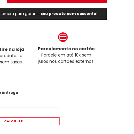
a compra para garantir
seu produto com desconto!
Parcelamento no cartão
ire na loja
Parcele em até 10x sem
produtos e
juros nos cartões externos.
a sem taxas