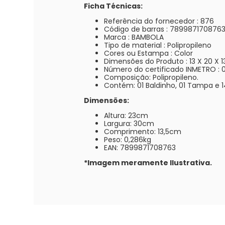
Ficha Técnicas:
Referência do fornecedor
: 876
Código de barras
: 789987170876
Marca
: BAMBOLA
Tipo de material
: Polipropileno
Cores ou Estampa
: Color
Dimensões do Produto
: 13 X 20 X 
Número do certificado INMETRO
:
Composição: Polipropileno.
Contém: 01 Baldinho, 01 Tampa e 1
Dimensões:
Altura: 23cm
Largura: 30cm
Comprimento: 13,5cm
Peso: 0,286kg
EAN: 7899871708763
*Imagem meramente Ilustrativa.