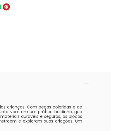
das crianças. Com peças coloridas e de
onjunto vem em um prático baldinho, que
materiais duráveis e seguros, os blocos
onstroem e exploram suas criações. Um