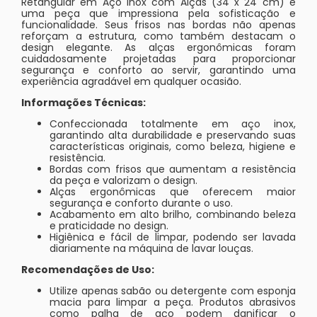
Retangular em Aço Inox com Alças (34 x 24 cm) é
uma peça que impressiona pela sofisticação e
funcionalidade. Seus frisos nas bordas não apenas
reforçam a estrutura, como também destacam o
design elegante. As alças ergonômicas foram
cuidadosamente projetadas para proporcionar
segurança e conforto ao servir, garantindo uma
experiência agradável em qualquer ocasião.
Informações Técnicas:
Confeccionada totalmente em aço inox,
garantindo alta durabilidade e preservando suas
características originais, como beleza, higiene e
resistência.
Bordas com frisos que aumentam a resistência
da peça e valorizam o design.
Alças ergonômicas que oferecem maior
segurança e conforto durante o uso.
Acabamento em alto brilho, combinando beleza
e praticidade no design.
Higiênica e fácil de limpar, podendo ser lavada
diariamente na máquina de lavar louças.
Recomendações de Uso:
Utilize apenas sabão ou detergente com esponja
macia para limpar a peça. Produtos abrasivos
como palha de aço podem danificar o