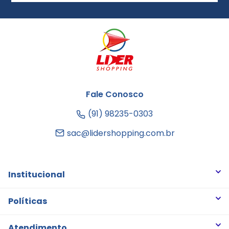
Fale Conosco
(91) 98235-0303
sac@lidershopping.com.br
Institucional
Quem somos
Políticas
Trabalhe Conosco
Trocas e Devoluções
Atendimento