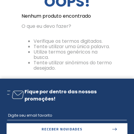
OOPS!
Nenhum produto encontrado
O que eu devo fazer?
Verifique os termos digitados.
Tente utilizar uma única palavra.
Utilize termos genéricos na
busca.
Tente utilizar sinônimos do termo
desejado.
Fique por dentro das nossas
promoções!
RECEBER NOVIDADES