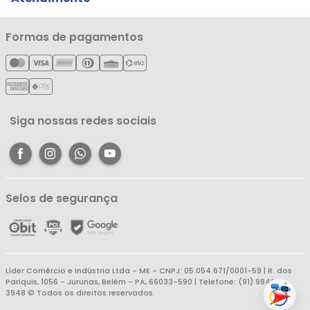
Notícias
Política de Privacidade
Nossas Lojas
Minha Conta
Formas de pagamentos
Política de Entrega
Cartão Líderzan
Meus Pedidos
Política de Reembolso
Meus Favoritos
Central de Atendimento
Siga nossas redes sociais
Selos de segurança
Líder Comércio e Indústria Ltda - ME - CNPJ: 05.054.671/0001-59 | R. dos
Pariquis, 1056 - Jurunas, Belém - PA, 66033-590 | Telefone: (91) 98403-
3948 © Todos os direitos reservados.